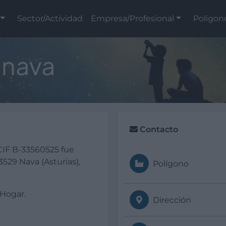
Sector/Actividad
Empresa/Profesional
Polígon
anava
a
Contacto
IF B-33560525 fue
529 Nava (Asturias),
Polígono
 Hogar.
Dirección