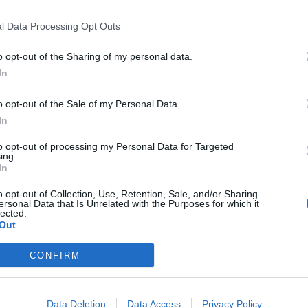
S.L.
l Data Processing Opt Outs
Año de fundación:
2001
o opt-out of the Sharing of my personal data.
In
Experiencia en años:
35
o opt-out of the Sale of my Personal Data.
Superficie:
In
2
1000 m
to opt-out of processing my Personal Data for Targeted
ing.
Área comercial:
In
Nacional
o opt-out of Collection, Use, Retention, Sale, and/or Sharing
ersonal Data that Is Unrelated with the Purposes for which it
lected.
Out
Sectores y actividad
CONFIRM
Madera y Mueble - Produ
Muebles de Hogar
Data Deletion
Data Access
Privacy Policy