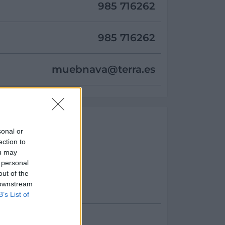
985 716262
985 716262
muebnava@
terra.es
sonal or
ection to
ou may
esta
 personal
out of the
 downstream
B’s List of