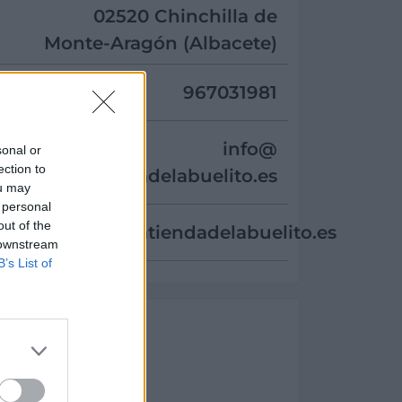
02520 Chinchilla de
Monte-Aragón (Albacete)
967031981
info@
sonal or
ection to
latiendadelabuelito.es
ou may
 personal
out of the
http://www.latiendadelabuelito.es
 downstream
B’s List of
 Ruiz