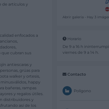
 de artículos y
Abrir galería - Hay 3 imáge
calidad enfocados a
Horario
 ancianos,
De 9 a 16 h ininterrump
idadores,
viernes de 9 a 14 h.
o que cubran sus
jín antiescaras y
 personas, grúas para
Contacto
bota walker y ortesis,
s minusválidos, happy
para bañeras, rampas
Polígono
ayores y regalos útiles.
 distribuidores y
frutando así de los