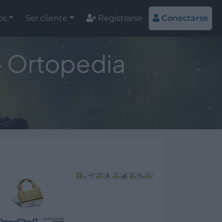
os
Ser cliente
Registrarse
Conectarse
 - Ortopedia