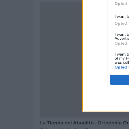
Opted 
I want t
Opted 
I want 
Advertis
Opted 
I want t
of my P
was col
Opted 
La Tienda del Abuelito - Ortopedia O