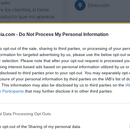
cado.
Dirección
 los clientes, si tiene
producto que no aparece
sted.
Teléfono
ia.com -
Do Not Process My Personal Information
to opt-out of the sale, sharing to third parties, or processing of your per
E-mail
formation for targeted advertising by us, please use the below opt-out s
r selection. Please note that after your opt-out request is processed y
eing interest-based ads based on personal information utilized by us or
disclosed to third parties prior to your opt-out. You may separately opt-
Web
losure of your personal information by third parties on the IAB’s list of
. This information may also be disclosed by us to third parties on the
IA
Participants
that may further disclose it to other third parties.
ores
Datos
l Data Processing Opt Outs
Gerente:
o opt-out of the Sharing of my personal data.
Ruben Monteagudo