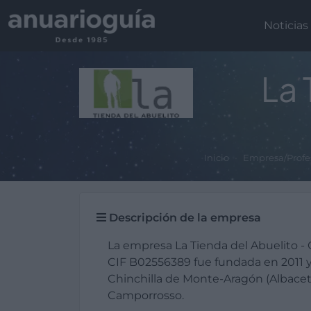
Noticias
La 
Inicio
Empresa/Profe
Descripción de la empresa
La empresa La Tienda del Abuelito -
CIF B02556389 fue fundada en 2011 
Chinchilla de Monte-Aragón (Albacete
Camporrosso.