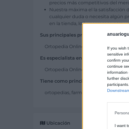
precios más competitivos del mer
Nuestra máxima el la satisfacción de
cualquier duda o necesita algún 
en la tienda, lo buscaremos para u
anuariogu
Sus principales productos son:
Ortopedia Online.
If you wish 
sensitive in
Es especialista en:
confirm you
continue se
Ortopedia Online Barata.
information 
further disc
Tiene como principales clientes a:
participants
Downstream 
ortopedias, farmacias, personas may
Persona
Ubicación
I want t