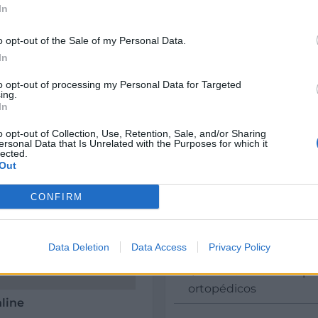
In
CIF:
B02556389
o opt-out of the Sale of my Personal Data.
In
Forma jurídica:
to opt-out of processing my Personal Data for Targeted
S.L.U.
ing.
In
Año de fundación:
2011
o opt-out of Collection, Use, Retention, Sale, and/or Sharing
ersonal Data that Is Unrelated with the Purposes for which it
lected.
Experiencia en años:
Out
5
CONFIRM
Número de empleados:
10
Data Deletion
Data Access
Privacy Policy
CNAE:
5232 Comercio al po
ortopédicos
nline