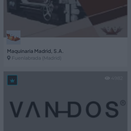
Maquinaria Madrid, S.A.
Fuenlabrada (Madrid)
Ver más
4982