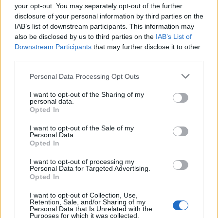
your opt-out. You may separately opt-out of the further
disclosure of your personal information by third parties on the
Teléfono
IAB’s list of downstream participants. This information may
also be disclosed by us to third parties on the
IAB’s List of
686 122 280
Downstream Participants
that may further disclose it to other
third parties.
E-mail
Personal Data Processing Opt Outs
seosacademiadibujopintura@
I want to opt-out of the Sharing of my
gmail.com
personal data.
Opted In
info@
academiadibujopintura.com
I want to opt-out of the Sale of my
Personal Data.
Opted In
Web
I want to opt-out of processing my
https://academiadibujopintura.com
Personal Data for Targeted Advertising.
Opted In
I want to opt-out of Collection, Use,
Central
Retention, Sale, and/or Sharing of my
Personal Data that Is Unrelated with the
Avenida Europa, 19 28943
Purposes for which it was collected.