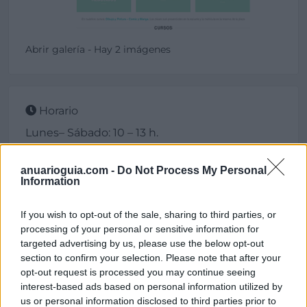
Abrir galería - Hay 2 imágenes
Horario
Lunes– Sábado: 10 – 13 h.
* Lunes – Viernes: 17 – 20 h
anuarioguia.com -
Do Not Process My Personal
Information
Contacto
If you wish to opt-out of the sale, sharing to third parties, or
processing of your personal or sensitive information for
targeted advertising by us, please use the below opt-out
Dirección
section to confirm your selection. Please note that after your
opt-out request is processed you may continue seeing
Avenida Europa, 19
interest-based ads based on personal information utilized by
28943 Fuenlabrada (Madrid)
us or personal information disclosed to third parties prior to