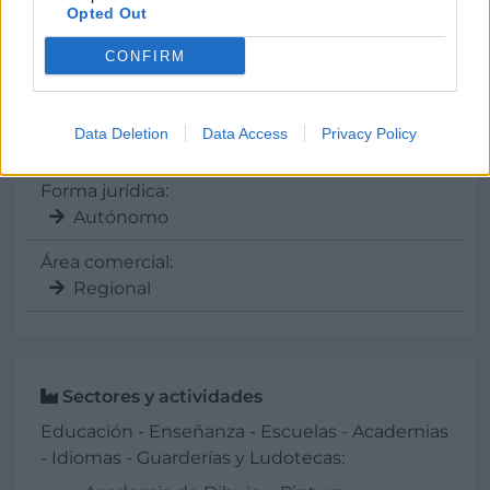
Opted Out
Fuenlabrada, Madrid, España.
CONFIRM
Data Deletion
Data Access
Privacy Policy
Datos
Forma jurídica:
Autónomo
Área comercial:
Regional
Sectores y actividades
Educación - Enseñanza - Escuelas - Academias
- Idiomas - Guarderías y Ludotecas: