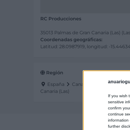
RC Producciones
35013 Palmas de Gran Canaria (Las) (La
Coordenadas geográficas:
Latitud: 28.0987919, longitud: -15.4463
Región
anuariogu
España
Canarias
Las Palmas
Canaria (Las)
If you wish 
sensitive in
confirm you
continue se
information 
Perf
further disc