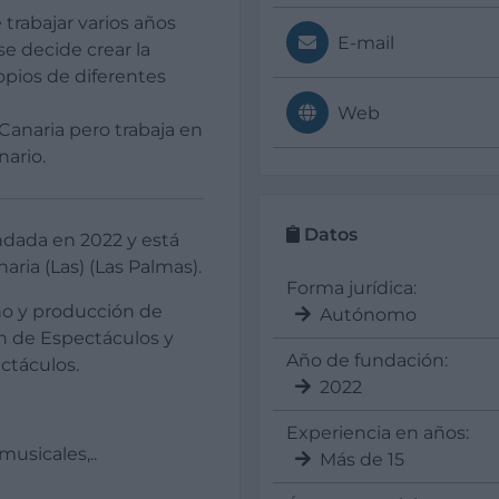
rabajar varios años
E-mail
se decide crear la
pios de diferentes
Web
Canaria pero trabaja en
nario.
Datos
dada en 2022 y está
ria (Las) (Las Palmas).
Forma jurídica:
ño y producción de
Autónomo
n de Espectáculos y
Año de fundación:
ctáculos.
2022
Experiencia en años:
usicales,..
Más de 15