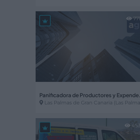
Ver más
77
Panificadora de P
Las Palmas de Gran Canaria (Las Palma
Ver más
45