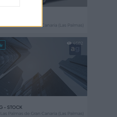
rchipielago Renting
Las Palmas de Gran Canaria (Las Palmas)
er más
4682
G - STOCK
Las Palmas de Gran Canaria (Las Palmas)