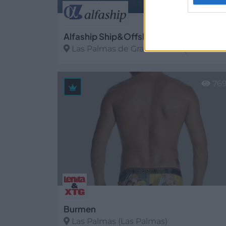
Alfaship Ship&Offshore Agency, S.L.
Las Palmas de Gran Canaria (Las Palma
Ver más
76
Burmen
Las Palmas (Las Palmas)