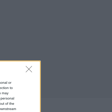
sonal or
ection to
ou may
 personal
out of the
/2023
 downstream