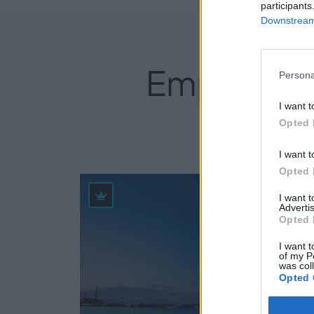
participants
Downstream 
Empresas 
Persona
I want t
Opted 
I want t
Opted 
52
I want 
Advertis
Opted 
I want t
of my P
was col
Opted 