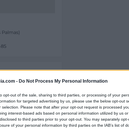
s Palmas)
485
ia.com -
Do Not Process My Personal Information
Palmas de Gran
to opt-out of the sale, sharing to third parties, or processing of your per
formation for targeted advertising by us, please use the below opt-out s
r selection. Please note that after your opt-out request is processed y
eing interest-based ads based on personal information utilized by us or
disclosed to third parties prior to your opt-out. You may separately opt-
il activo desde:
26/05/2023
|
Última actualización:
25/10
losure of your personal information by third parties on the IAB’s list of