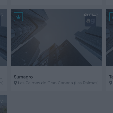
V
Ver más
15
6142
roductores y Expendedores de Las Palmas
Sumagro
T
s)
Las Palmas de Gran Canaria (Las Palmas)
Ver más
V
37