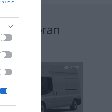
B’s List of
as de Gran
6265