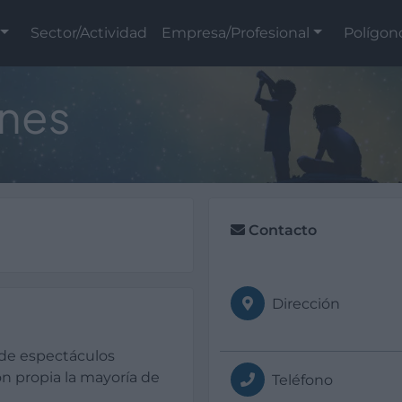
Sector/Actividad
Empresa/Profesional
Polígon
nes
Contacto
Dirección
de espectáculos
ón propia la mayoría de
Teléfono