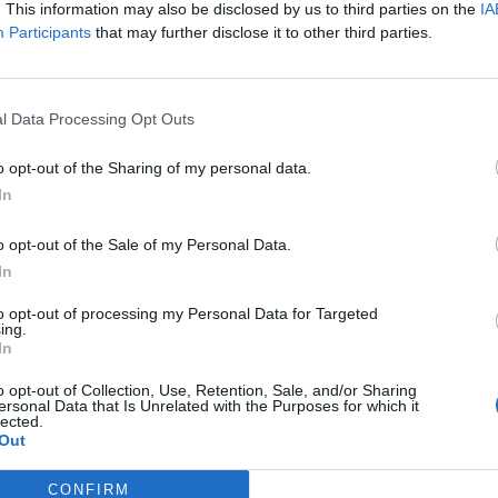
. This information may also be disclosed by us to third parties on the
IA
Participants
that may further disclose it to other third parties.
destacadas en Palm
l Data Processing Opt Outs
o opt-out of the Sharing of my personal data.
Canaria (Las)
In
o opt-out of the Sale of my Personal Data.
In
82
6610
to opt-out of processing my Personal Data for Targeted
ing.
In
o opt-out of Collection, Use, Retention, Sale, and/or Sharing
ersonal Data that Is Unrelated with the Purposes for which it
lected.
Out
CONFIRM