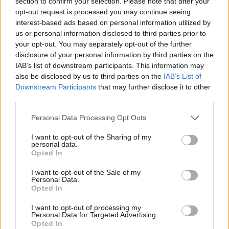
section to confirm your selection. Please note that after your
opt-out request is processed you may continue seeing
Datos
interest-based ads based on personal information utilized by
us or personal information disclosed to third parties prior to
CIF:
your opt-out. You may separately opt-out of the further
B-58576950
disclosure of your personal information by third parties on the
IAB’s list of downstream participants. This information may
Forma jurídica:
also be disclosed by us to third parties on the
IAB’s List of
S.L.
Downstream Participants
that may further disclose it to other
third parties.
Experiencia en años:
Personal Data Processing Opt Outs
30
I want to opt-out of the Sharing of my
Sistemas de calidad:
personal data.
Opted In
UNE EN ISO 9001:2000
I want to opt-out of the Sale of my
Personal Data.
Opted In
Sectores y actividades
I want to opt-out of processing my
Personal Data for Targeted Advertising.
Química, Petroquímica, Caucho, Poliéster y
Opted In