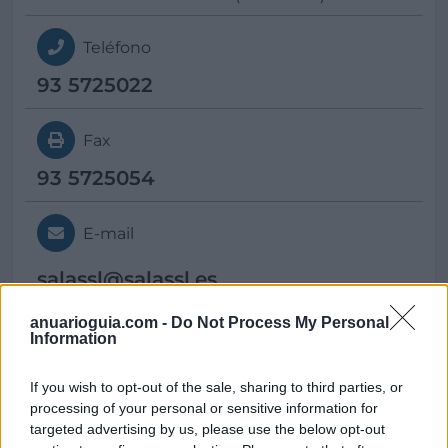
Teléfono
93 5725022
Fax
93 5725054
E-mail
salassl@
salassl.es
anuarioguia.com -
Do Not Process My Personal
Information
Web
www.salassl.es
If you wish to opt-out of the sale, sharing to third parties, or
processing of your personal or sensitive information for
targeted advertising by us, please use the below opt-out