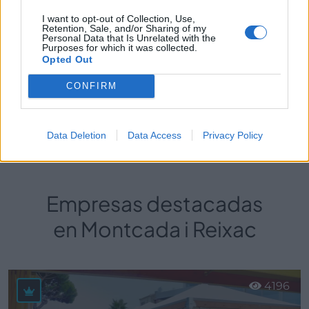
Plástico:
I want to opt-out of Collection, Use,
Juntas Industriales
Retention, Sale, and/or Sharing of my
Personal Data that Is Unrelated with the
Purposes for which it was collected.
Opted Out
CONFIRM
Perfil activo desde:
03/10/2012
|
Última actualización:
25/10/2023
Data Deletion
Data Access
Privacy Policy
Empresas destacadas
en Montcada i Reixac
4196