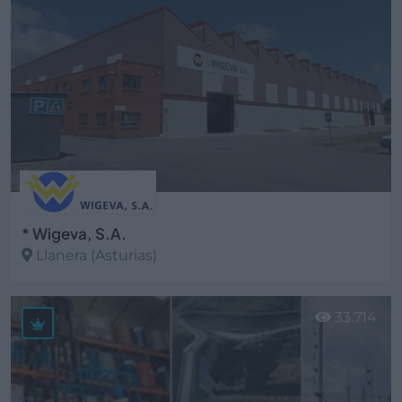
* Wigeva, S.A.
Llanera (Asturias)
Ver más
33.714