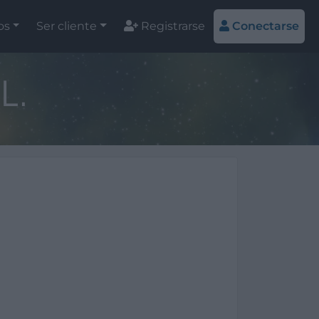
os
Ser cliente
Registrarse
Conectarse
L.