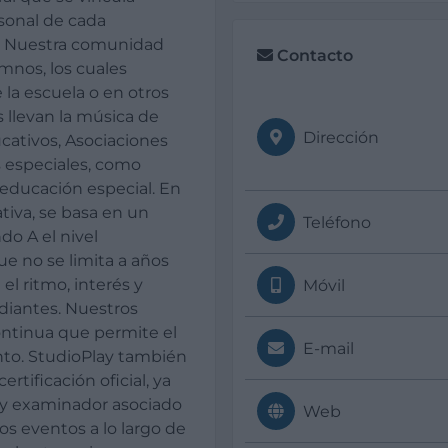
sonal de cada
d. Nuestra comunidad
Contacto
mnos, los cuales
 la escuela o en otros
s llevan la música de
Dirección
cativos, Asociaciones
 especiales, como
educación especial. En
iva, se basa en un
Teléfono
ndo A el nivel
ue no se limita a años
el ritmo, interés y
Móvil
diantes. Nuestros
ontinua que permite el
E-mail
to. StudioPlay también
rtificación oficial, ya
y examinador asociado
Web
s eventos a lo largo de