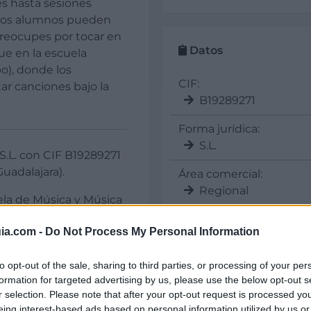
es hasta sesiones
 los alumnos pueden
 preocupes por tocar en
Datos
ue en la escuela
o), donde los
CIF:
ar canciones bajo la
B19289271
Forma jurídica:
S.L.
S.L. con CIF B19289271
uadalajara).
Área comercial:
Regional
ela de Música y Música
ia.com -
Do Not Process My Personal Information
Sectores y actividad
to opt-out of the sale, sharing to third parties, or processing of your per
formation for targeted advertising by us, please use the below opt-out s
Educación - Enseñanza -
r selection. Please note that after your opt-out request is processed y
Guarderías y Ludotecas:
eing interest-based ads based on personal information utilized by us or