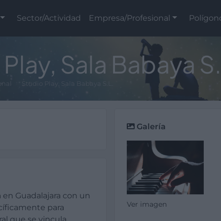
Sector/Actividad
Empresa/Profesional
Polígon
 Play, Sala Babaya S.
onal
Studio Play, Sala Babaya S.L.
Galería
 en Guadalajara con un
Ver imagen
íficamente para
al que se vincula