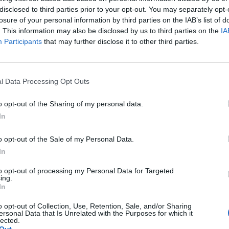
Escuela de Música
disclosed to third parties prior to your opt-out. You may separately opt-
losure of your personal information by third parties on the IAB’s list of
. This information may also be disclosed by us to third parties on the
IA
Turismo, Gastronomía y O
Participants
that may further disclose it to other third parties.
Música en directo
a travesera, batería,
te, música en familia y
l Data Processing Opt Outs
o opt-out of the Sharing of my personal data.
In
lajara
o opt-out of the Sale of my Personal Data.
In
adultos.
to opt-out of processing my Personal Data for Targeted
ing.
In
o opt-out of Collection, Use, Retention, Sale, and/or Sharing
ersonal Data that Is Unrelated with the Purposes for which it
lected.