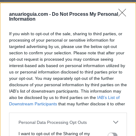
Dirección
anuarioguia.com -
Do Not Process My Personal
Information
Carlos Antón Pastor, 15
03206 Elche (Alicante)
If you wish to opt-out of the sale, sharing to third parties, or
processing of your personal or sensitive information for
targeted advertising by us, please use the below opt-out
Teléfono
section to confirm your selection. Please note that after your
966092020 - 965467798
opt-out request is processed you may continue seeing
interest-based ads based on personal information utilized by
us or personal information disclosed to third parties prior to
Fax
your opt-out. You may separately opt-out of the further
disclosure of your personal information by third parties on the
965467798
IAB’s list of downstream participants. This information may
also be disclosed by us to third parties on the
IAB’s List of
E-mail
Downstream Participants
that may further disclose it to other
third parties.
surec@
surec.es
Personal Data Processing Opt Outs
I want to opt-out of the Sharing of my