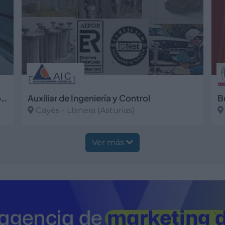
Asociación de Empresarios del Polígono de Silvota ASEMPOSIL
Auxiliar de Ingeniería y Control
B
Cayés - Llanera (Asturias)
Ver más
V
Ver más