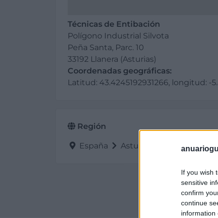
Técnicas de Entibación
Polígono Industrial Silvota
Peña Santa, Parc. 10
33192 Llanera (Asturias)
Coordenadas geográficas:
Latitud: 43.4245192931266, longitud: 
Región
España
Asturias
Llanera
anuariogu
If you wish 
sensitive in
confirm you
continue se
information 