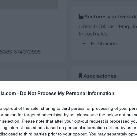
Sectores y actividad
Obras Públicas - Maquina
Industriales:
Entibación
-5.80851674079895
Asociaciones
Técnicas de Entibación
Asociación Española
ia.com -
Do Not Process My Personal Information
AENOR
AITEMIN
to opt-out of the sale, sharing to third parties, or processing of your per
formation for targeted advertising by us, please use the below opt-out s
r selection. Please note that after your opt-out request is processed y
eing interest-based ads based on personal information utilized by us or
disclosed to third parties prior to your opt-out. You may separately opt-