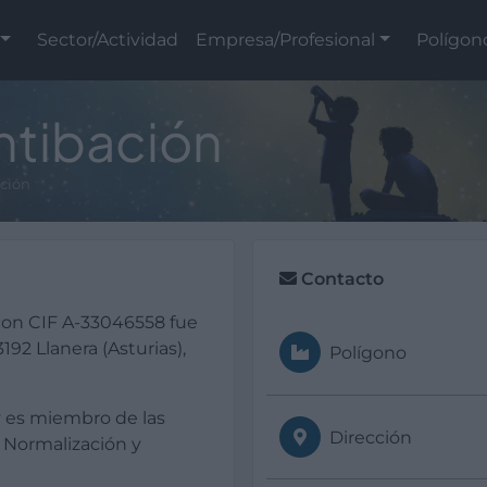
Sector/Actividad
Empresa/Profesional
Polígon
ntibación
ación
Contacto
con CIF A-33046558 fue
92 Llanera (Asturias),
Polígono
 y es miembro de las
Dirección
 Normalización y