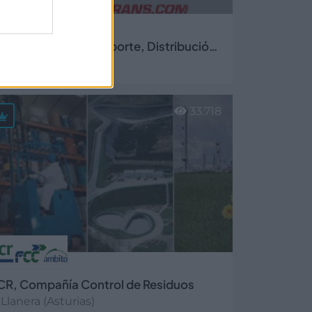
* Guttrans, S.L. Transporte, Distribución y Logística
Cayés (Asturias)
er más
33.718
CR, Compañía Control de Residuos
Llanera (Asturias)