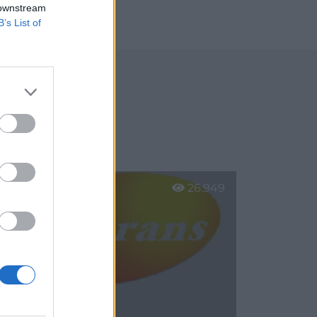
 downstream
B’s List of
2023
lanera
26.949