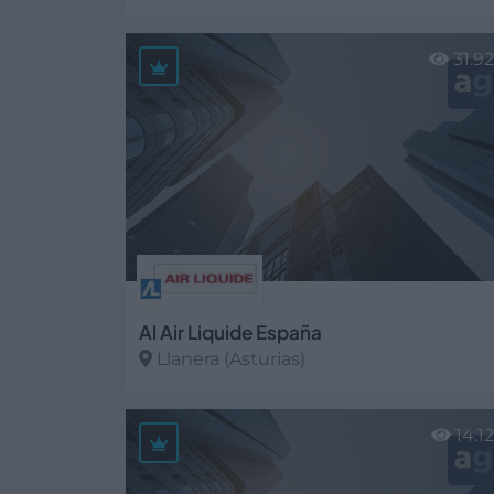
Ver más
31.9
Al Air Liquide España
Llanera (Asturias)
Ver más
14.1