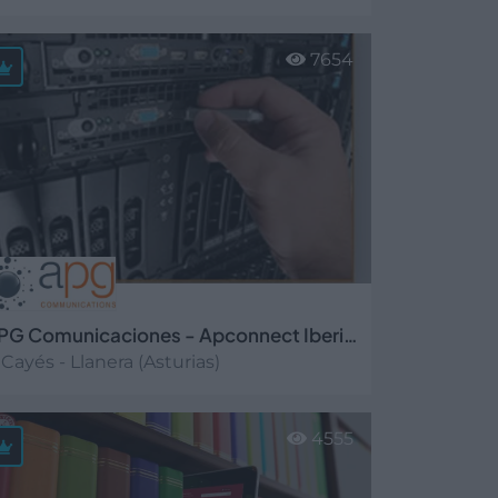
er más
7654
APG Comunicaciones - Apconnect Iberia, S.L.
Cayés - Llanera (Asturias)
er más
4555