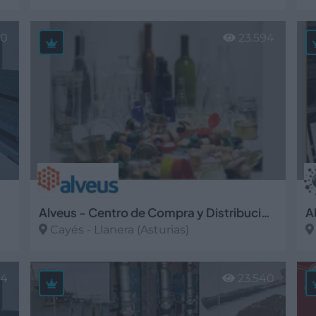
Ver más
V
20
23.594
Alveus - Centro de Compra y Distribución para el Envasado
Cayés - Llanera (Asturias)
Ver más
V
24
23.540