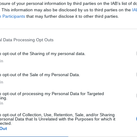
losure of your personal information by third parties on the IAB’s list of
. This information may also be disclosed by us to third parties on the
IA
il activo desde:
18/01/2001
|
Última actualización:
25/10/
Participants
that may further disclose it to other third parties.
l Data Processing Opt Outs
sas destacadas en L
o opt-out of the Sharing of my personal data.
In
o opt-out of the Sale of my Personal Data.
04
18.953
In
to opt-out of processing my Personal Data for Targeted
ing.
In
o opt-out of Collection, Use, Retention, Sale, and/or Sharing
ersonal Data that Is Unrelated with the Purposes for which it
lected.
Out