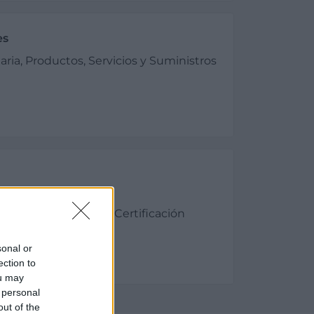
es
ria, Productos, Servicios y Suministros
 es miembro de:
 de Normalización y Certificación
sonal or
ection to
ou may
 personal
out of the