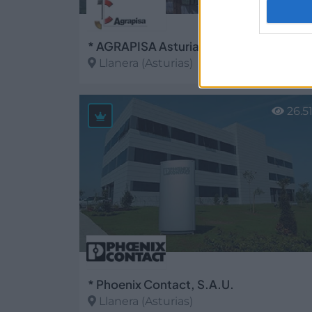
Llanera (Asturias)
Ver más
26.5
* Phoenix Contact, S.A.U.
Llanera (Asturias)