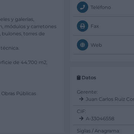
Teléfono
les y galerías,
Fax
ón, módulos y carretones
 bulones, torres de
Web
 técnica.
rficie de 44.700 m2,
Datos
Gerente:
 Obras Públicas
Juan Carlos Ruiz Co
CIF:
A-33046558
Siglas / Anagrama: