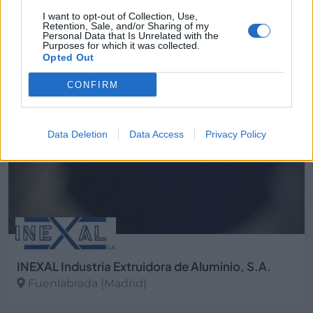
en Fuenlabrada
I want to opt-out of Collection, Use,
Retention, Sale, and/or Sharing of my
Personal Data that Is Unrelated with the
Purposes for which it was collected.
Opted Out
4800
CONFIRM
Data Deletion
Data Access
Privacy Policy
INEXAL Industria Extruidora de Aluminio, S.A.
Fuenlabrada (Madrid)
Ver más