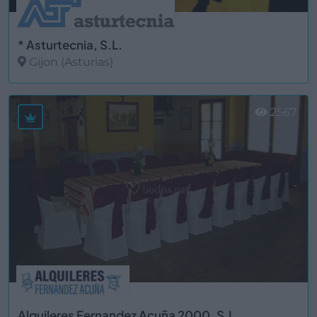
* Asturtecnia, S.L.
Gijon (Asturias)
Ver más
2567
Alquileres Fernandez Acuña 2000, S.L.