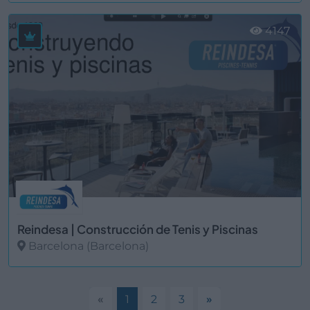
Ver más
4147
Reindesa | Construcción de Tenis y Piscinas
Barcelona (Barcelona)
Ver más
«
1
2
3
»