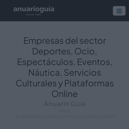
Empresa:
Actividad:
Lugar:
Empresas del sector
Deportes, Ocio,
Espectáculos, Eventos,
Náutica, Servicios
Culturales y Plataformas
Online
Anuario Guía
Inicio
Empresas del sector Deportes, Ocio, Espectáculos, Eventos, Náutica, Servicios Culturales y Plataformas Online