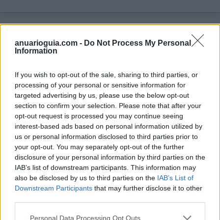
Madrid cuenta con restricciones de movilidad
que afectan especialmente a determinados
anuarioguia.com -
Do Not Process My Personal
Information
vehículos. Las zonas de bajas emisiones, los accesos
limitados y la normativa medioambiental obligan a
If you wish to opt-out of the sale, sharing to third parties, or
los conductores a revisar por dónde pueden circular
processing of your personal or sensitive information for
y en qué condiciones.
targeted advertising by us, please use the below opt-out
section to confirm your selection. Please note that after your
Una multa por acceder a una zona restringida,
opt-out request is processed you may continue seeing
estacionar incorrectamente o no cumplir con la
interest-based ads based on personal information utilized by
normativa puede convertirse en un gasto
us or personal information disclosed to third parties prior to
inesperado. Además, si coincide con otros pagos del
your opt-out. You may separately opt-out of the further
mes, puede desajustar fácilmente la economía
disclosure of your personal information by third parties on the
doméstica.
IAB’s list of downstream participants. This information may
also be disclosed by us to third parties on the
IAB’s List of
Downstream Participants
that may further disclose it to other
third parties.
El coste de no estar informado
Personal Data Processing Opt Outs