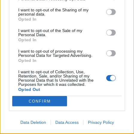
I want to opt-out of the Sharing of my
personal data.
Opted In
En muchos casos, las sanciones no se producen
por una conducta intencionada, sino por
I want to opt-out of the Sale of my
Personal Data.
desconocimiento. Circular por una zona no
Opted In
permitida, no revisar la etiqueta ambiental o
confiarse en trayectos habituales puede terminar en
I want to opt-out of processing my
Personal Data for Targeted Advertising.
una multa evitable.
Opted In
Por eso, conocer la normativa de movilidad de
I want to opt-out of Collection, Use,
Madrid es también una forma de ahorrar. Estar
Retention, Sale, and/or Sharing of my
Personal Data that Is Unrelated with the
informado puede evitar gastos innecesarios y ayudar
Purposes for which it was collected.
Opted Out
a planificar mejor los desplazamientos.
CONFIRM
A
parcamiento y gastos
Data Deletion
Data Access
Privacy Policy
diarios: el coste silencioso