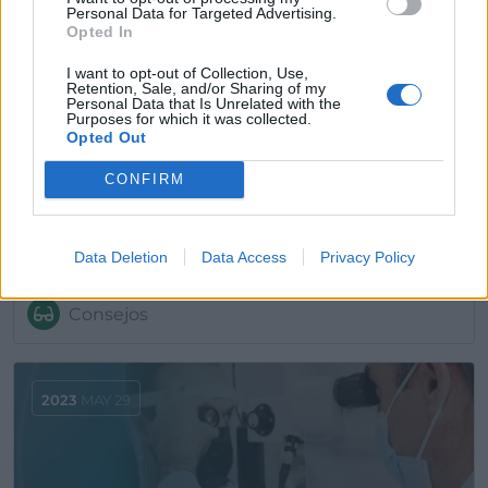
Personal Data for Targeted Advertising.
Opted In
2023
JUL 13
I want to opt-out of Collection, Use,
Retention, Sale, and/or Sharing of my
Personal Data that Is Unrelated with the
Purposes for which it was collected.
Opted Out
CONFIRM
Data Deletion
Data Access
Privacy Policy
Cirugía de presbicia en Huelva. Técnica Presbyond
Consejos
2023
MAY 29