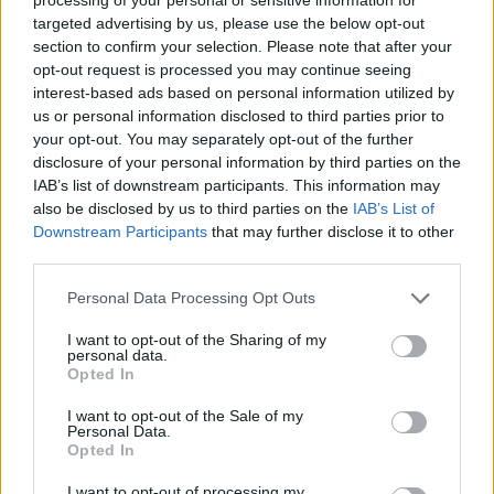
targeted advertising by us, please use the below opt-out
No espere más para mejorar su visión y contacte
section to confirm your selection. Please note that after your
con Tecnovisión, el equipo de Atención al Paciente
opt-out request is processed you may continue seeing
resolverá cualquier duda que pudiera tener sin
interest-based ads based on personal information utilized by
us or personal information disclosed to third parties prior to
compromisos, visita su página web
your opt-out. You may separately opt-out of the further
clinicastecnovision.es
o llama al
959 15 17 79
para
disclosure of your personal information by third parties on the
solicitar información.
IAB’s list of downstream participants. This information may
also be disclosed by us to third parties on the
IAB’s List of
Downstream Participants
that may further disclose it to other
third parties.
Información
Personal Data Processing Opt Outs
I want to opt-out of the Sharing of my
personal data.
Opted In
Noticias de Huelva
I want to opt-out of the Sale of my
Personal Data.
Opted In
Anuario Guía
I want to opt-out of processing my