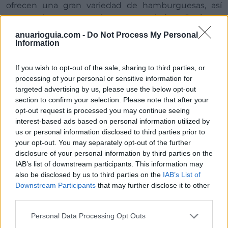
ofrecen una gran variedad de hamburguesas, así
como platos para picar y ensaladas. Raciones
grandes a buen precio. No puedes perderte sus
anuarioguia.com -
Do Not Process My Personal
postres caseros. Local maigable y pequeño, no
Information
olvides en reservar.
If you wish to opt-out of the sale, sharing to third parties, or
Teléfono de reservas:
+34 936 59 52 17
processing of your personal or sensitive information for
targeted advertising by us, please use the below opt-out
Ubicación:
C. de Violant d'Hongria Reina
section to confirm your selection. Please note that after your
d'Aragó, 111, 08028 Barcelona, España
opt-out request is processed you may continue seeing
interest-based ads based on personal information utilized by
us or personal information disclosed to third parties prior to
your opt-out. You may separately opt-out of the further
disclosure of your personal information by third parties on the
IAB’s list of downstream participants. This information may
7. Addis Abeba
also be disclosed by us to third parties on the
IAB’s List of
Downstream Participants
that may further disclose it to other
third parties.
Restaurante de cocina Etíope donde podréis
Personal Data Processing Opt Outs
hacer una pequeña inmersión a su cultura a través