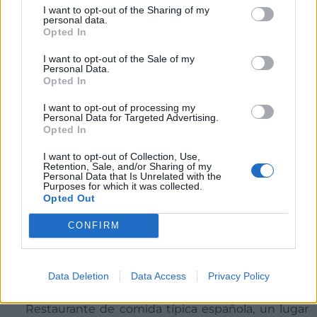
de su gastronomía. Se trata de un local pequeño
I want to opt-out of the Sharing of my
personal data.
decorado para recibirte con la hospitalidad que
Opted In
caracteriza las gentes de Etiopía. Cocina exòtica
protagonizada por largas cocciones e innumerables
I want to opt-out of the Sale of my
Personal Data.
condimentos. Aparte de la carta, ofrecen un menú
Opted In
degustación que consta de un combinado, bebida y
I want to opt-out of processing my
postre o café por 19.50 €.
Personal Data for Targeted Advertising.
Opted In
Teléfono de reservas:
+34 934 09 40 37
I want to opt-out of Collection, Use,
Ubicación:
Carrer del Vallespir, 44, 08014
Retention, Sale, and/or Sharing of my
Personal Data that Is Unrelated with the
Barcelona, España
Purposes for which it was collected.
Opted Out
CONFIRM
8. El Cullerot de Sants
Data Deletion
Data Access
Privacy Policy
Restaurante de comida típica española, un lugar