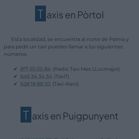
T
axis en Pòrtol
Esta localidad, se encuentra al norte de Palma y
para pedir un taxi puedes llamar a los siguientes
números:
871 55 00 84
(Radio Taxi Mes LLucmajor)
645 34 34 34
(TaxiT)
628 18 88 20
(Taxi Alaró)
T
axis en Puigpunyent