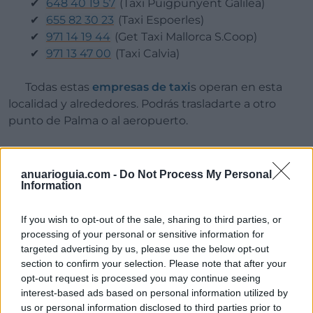
648 40 19 57
(Taxi Puigpunyent Galilea)
655 82 30 23
(Taxi Espoerles)
971 14 19 44
(Get Taxi Mallorca S.Coop)
971 13 47 00
(Taxi Calvia)
Todas estas
empresas de taxi
s operan en esta
localidad y alrededores. Podrás trasladarte a otro
punto de Palma o al aeropuerto.
anuarioguia.com -
Do Not Process My Personal
T
axis en Santa Ma´ria del
Information
Camí
If you wish to opt-out of the sale, sharing to third parties, or
processing of your personal or sensitive information for
targeted advertising by us, please use the below opt-out
section to confirm your selection. Please note that after your
Al noroeste de Palma, encontramos Santa Ma´ria
opt-out request is processed you may continue seeing
del Camí que cuenta con los siguientes
teléfonos de
interest-based ads based on personal information utilized by
taxistas
:
us or personal information disclosed to third parties prior to