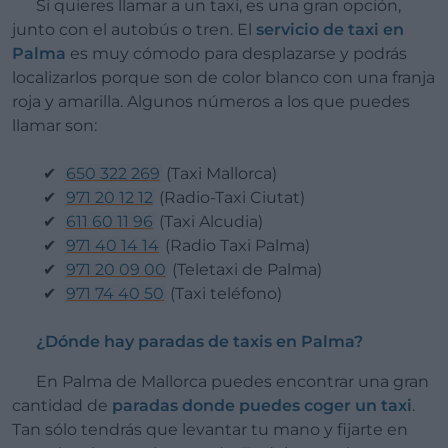
Si quieres llamar a un taxi, es una gran opción,
junto con el autobús o tren. El
servicio de taxi en
Palma
es muy cómodo para desplazarse y podrás
localizarlos porque son de color blanco con una franja
roja y amarilla. Algunos números a los que puedes
llamar son:
650 322 269
(Taxi Mallorca)
971 20 12 12
(Radio-Taxi Ciutat)
611 60 11 96
(Taxi Alcudia)
971 40 14 14
(Radio Taxi Palma)
971 20 09 00
(Teletaxi de Palma)
971 74 40 50
(Taxi teléfono)
¿Dónde hay paradas de taxis en Palma?
En Palma de Mallorca puedes encontrar una gran
cantidad de
paradas donde puedes coger un taxi
.
Tan sólo tendrás que levantar tu mano y fijarte en