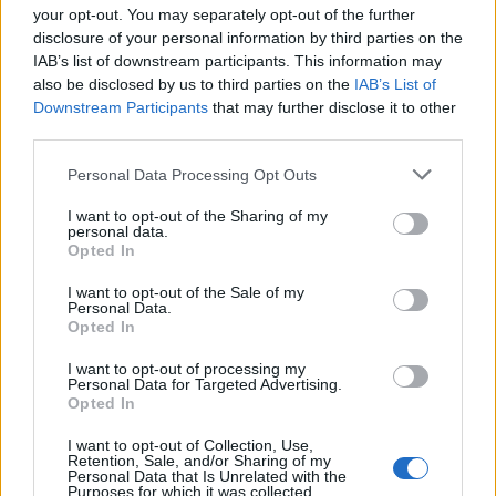
your opt-out. You may separately opt-out of the further
disclosure of your personal information by third parties on the
628 188 820
(Taxi Alaró)
IAB’s list of downstream participants. This information may
971 20 09 00
(Asociación Teletaxi de Palma)
also be disclosed by us to third parties on the
IAB’s List of
971 79 50 00
(Santos Cuesta Gaitán)
Downstream Participants
that may further disclose it to other
third parties.
Con estos
servicios de Taxi
, no tendrás ningún
Personal Data Processing Opt Outs
inconveniente en trasladarte a dónde sea. Trasládate
siempre en transportes seguros y de confianza.
I want to opt-out of the Sharing of my
personal data.
Opted In
I want to opt-out of the Sale of my
T
axis en Andratx
Personal Data.
Opted In
I want to opt-out of processing my
Personal Data for Targeted Advertising.
Andratx está ubicada en la zona suroeste de la isla
Opted In
de Palma de Mallorca. Si estás en Andratx, puedes
I want to opt-out of Collection, Use,
marcar los siguientes números de taxis:
Retention, Sale, and/or Sharing of my
Personal Data that Is Unrelated with the
Purposes for which it was collected.