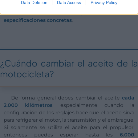
Data Deletion
Data Access
Privacy Policy
consultar el manual de tu coche, porque cada
modelo de automóvil precisa de unas
especificaciones concretas
.
¿Cuándo cambiar el aceite de la
motocicleta?
De forma general debes cambiar el aceite
cada
2.000 kilómetros
, especialmente cuando la
configuración de los reglajes hace que el aceite sirva
para refrigerar el motor, la transmisión y el embrague.
Si solamente se utiliza el aceite para el propulsor,
entonces puedes esperar hasta los
6.000