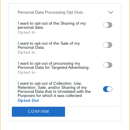
¿Con qué frecuencia se debe
third parties.
cambiar el aceite del motor de un
Personal Data Processing Opt Outs
coche?
I want to opt-out of the Sharing of my
personal data.
Opted In
I want to opt-out of the Sale of my
En general, los
automóviles más nuevos
soportan
Personal Data.
un cambio de aceite
cada 30.000 kilómetros
. Para
Opted In
coches con más de 10 años es aconsejable cambiar
I want to opt-out of processing my
el aceite entre 7.000 y 15.000 quilómetros
. Estas
Personal Data for Targeted Advertising.
cifras son para un uso normal del coche. Si conduces
Opted In
en temperaturas extremas, tendrás que cambiar el
I want to opt-out of Collection, Use,
aceite de tu coche más a menudo. Te aconsejamos
Retention, Sale, and/or Sharing of my
Personal Data that Is Unrelated with the
que, ante cualquier duda, consultes con tu
Purposes for which it was collected.
mecánico de confianza. También deberás cambiar el
Opted Out
aceite con más frecuencia que la indicada en el
CONFIRM
manual del coche cuando todos los trayectos los
realices en ciudad y estés circulando la mayor parte
del día. De todas formas, lo más recomendable es