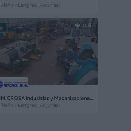
Riaño - Langreo (Asturias)
er más
18.711
INMICROSA Industrias y Mecanizaciones Micro, S.A.
Riaño - Langreo (Asturias)
er más