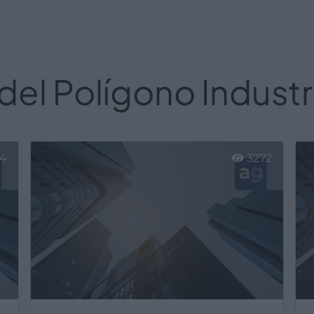
el Polígono Industri
74
3272