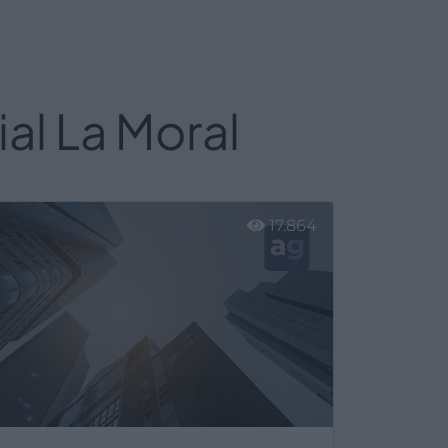
al La Moral
17.864