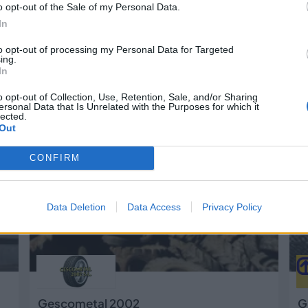
o opt-out of the Sale of my Personal Data.
In
to opt-out of processing my Personal Data for Targeted
ing.
Ayuntamiento de Langreo
C
In
Sama - Langreo (Asturias)
o opt-out of Collection, Use, Retention, Sale, and/or Sharing
ersonal Data that Is Unrelated with the Purposes for which it
Ver más
V
lected.
Out
14
24.321
CONFIRM
Data Deletion
Data Access
Privacy Policy
Gescometal 2002
G