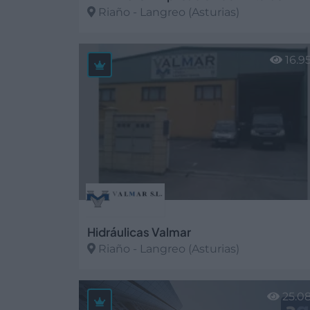
Riaño - Langreo (Asturias)
Ver más
16.9
Hidráulicas Valmar
Riaño - Langreo (Asturias)
Ver más
25.0