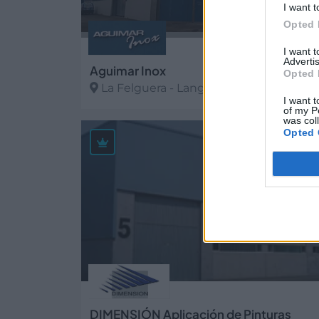
I want t
Opted 
I want 
Advertis
Aguimar Inox
Opted 
La Felguera - Langreo (Asturias)
I want t
of my P
Ver más
was col
Opted 
24.1
DIMENSIÓN Aplicación de Pinturas