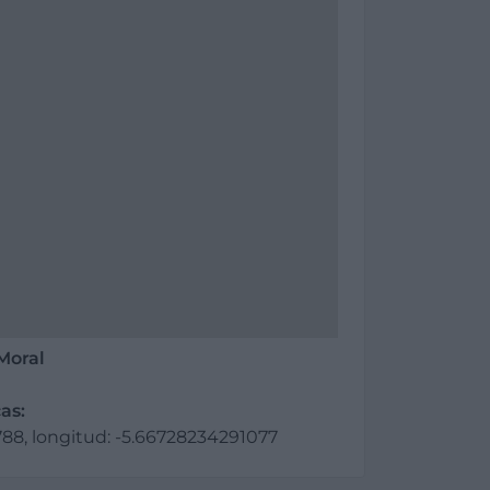
Moral
as:
88, longitud: -5.66728234291077