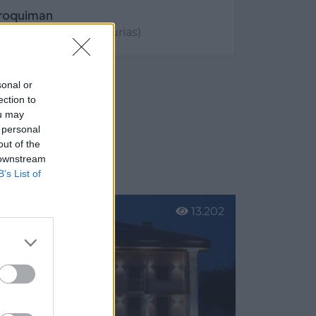
roquiman
La Moral - Tuilla (Asturias)
er más
sonal or
ection to
ou may
 personal
Langreo
out of the
 downstream
B’s List of
13.202