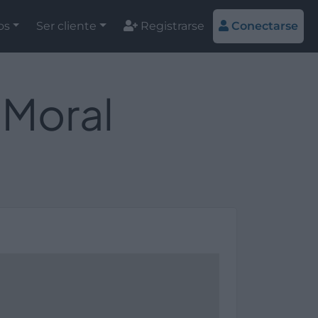
os
Ser cliente
Registrarse
Conectarse
 Moral