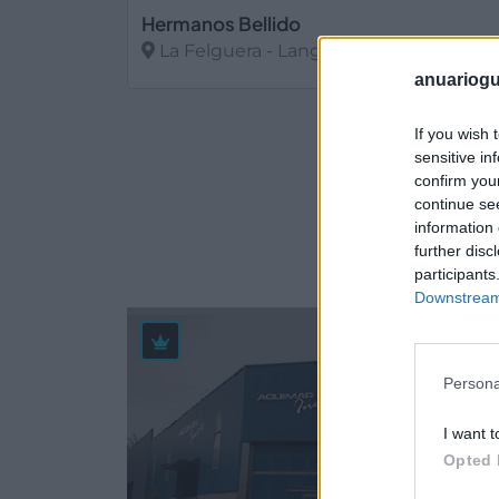
Hermanos Bellido
La Felguera - Langreo (Asturias)
anuariogu
Ver más
If you wish 
sensitive in
confirm you
continue se
Empres
information 
further disc
participants
Downstream 
19.6
Persona
I want t
Opted 