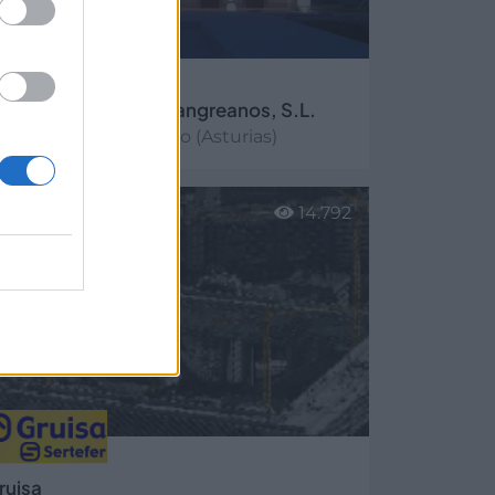
oelan Electricistas Langreanos, S.L.
La Felguera - Langreo (Asturias)
er más
14.792
ruisa