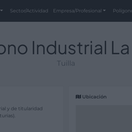
Sector/Actividad
Empresa/Profesional
Polígon
ono Industrial La
Tuilla
Ubicación
ial y de titularidad
urias).