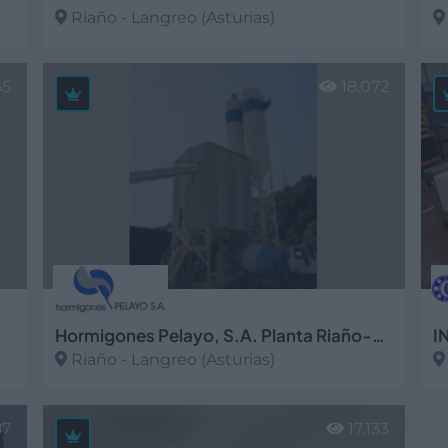
Riaño - Langreo (Asturias)
Ver más
V
55
18.072
Hormigones Pelayo, S.A. Planta Riaño-Langreo
Riaño - Langreo (Asturias)
Ver más
V
87
17.133