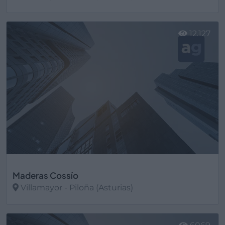
Ver más
12.127
Maderas Cossío
Villamayor - Piloña (Asturias)
Ver más