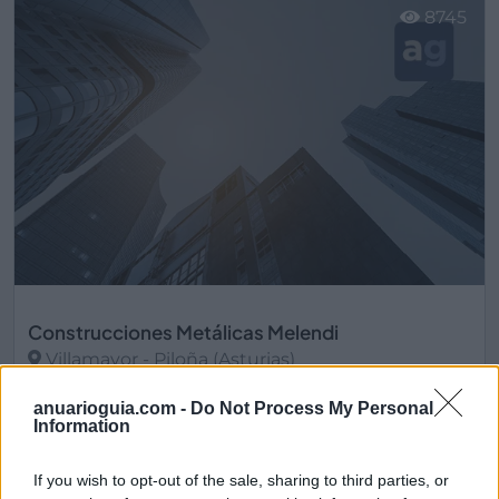
8745
Construcciones Metálicas Melendi
Villamayor - Piloña (Asturias)
Ver más
anuarioguia.com -
Do Not Process My Personal
Information
10.257
If you wish to opt-out of the sale, sharing to third parties, or