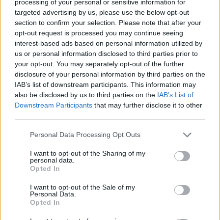
processing of your personal or sensitive information for
targeted advertising by us, please use the below opt-out
section to confirm your selection. Please note that after your
opt-out request is processed you may continue seeing
interest-based ads based on personal information utilized by
us or personal information disclosed to third parties prior to
your opt-out. You may separately opt-out of the further
disclosure of your personal information by third parties on the
IAB’s list of downstream participants. This information may
also be disclosed by us to third parties on the
IAB’s List of
Downstream Participants
that may further disclose it to other
Distribuciones Pancho
third parties.
Villamayor - Piloña (Asturias)
Personal Data Processing Opt Outs
Ver más
I want to opt-out of the Sharing of my
personal data.
12.820
Opted In
I want to opt-out of the Sale of my
Personal Data.
Opted In