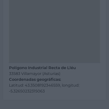
Polígono Industrial Recta de Lléu
33583 Villamayor (Asturias)
Coordenadas geográficas:
Latitud: 43.3508192346559, longitud:
-5.32650232315063