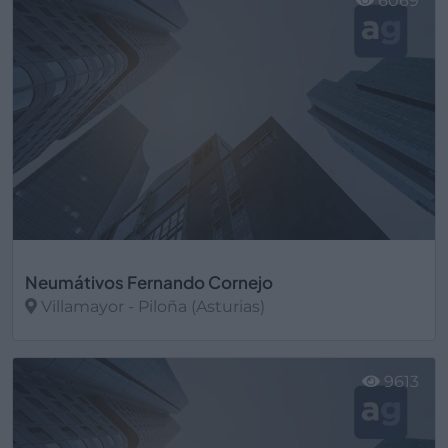
6069
Neumátivos Fernando Cornejo
Villamayor - Piloña (Asturias)
Ver más
9613