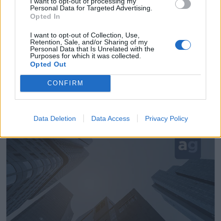
I want to opt-out of processing my
Personal Data for Targeted Advertising.
Opted In
I want to opt-out of Collection, Use,
Retention, Sale, and/or Sharing of my
Personal Data that Is Unrelated with the
Purposes for which it was collected.
Opted Out
General de Juguetes
CONFIRM
Villamayor - Piloña (Asturias)
Ver más
Data Deletion
Data Access
Privacy Policy
5412