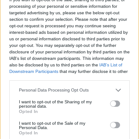
processing of your personal or sensitive information for
Ver más
targeted advertising by us, please use the below opt-out
4176
section to confirm your selection. Please note that after your
opt-out request is processed you may continue seeing
interest-based ads based on personal information utilized by
us or personal information disclosed to third parties prior to
your opt-out. You may separately opt-out of the further
disclosure of your personal information by third parties on the
IAB’s list of downstream participants. This information may
also be disclosed by us to third parties on the
IAB’s List of
Downstream Participants
that may further disclose it to other
third parties.
Personal Data Processing Opt Outs
I want to opt-out of the Sharing of my
Decora y Reforma
personal data.
Opted In
Alcala de Henares (Madrid)
I want to opt-out of the Sale of my
Ver más
Personal Data.
Opted In
19.796