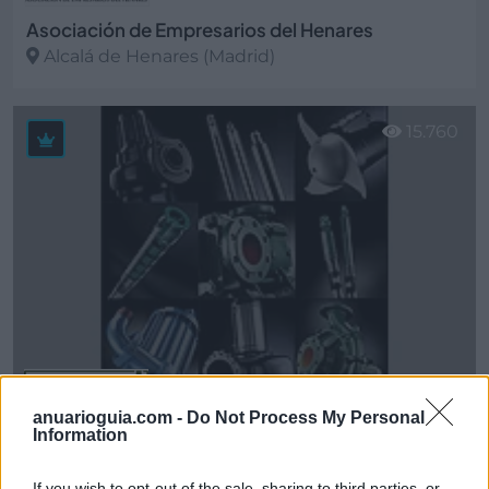
Asociación de Empresarios del Henares
Alcalá de Henares (Madrid)
Ver más
15.760
anuarioguia.com -
Do Not Process My Personal
Information
Bombas Caprari
Alcalá de Henares (Madrid)
If you wish to opt-out of the sale, sharing to third parties, or