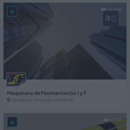
Ver más
10.998
Maquinaria de Pavimentación J y F
Alcalá de Henares (Madrid)
Ver más
4548