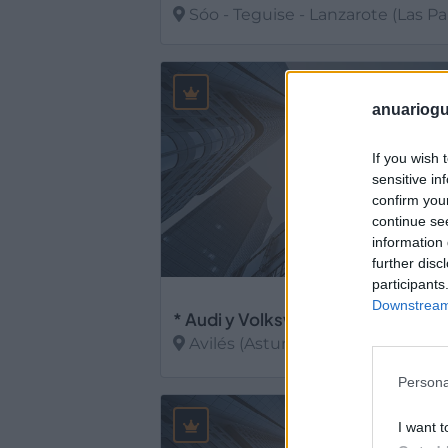
Sóo - Teguise - Lanzarote (Las P
Ver más
anuariogu
If you wish 
sensitive in
confirm you
continue se
information 
further disc
participants
Downstream 
Avilés (Asturias)
Persona
Ver más
I want t