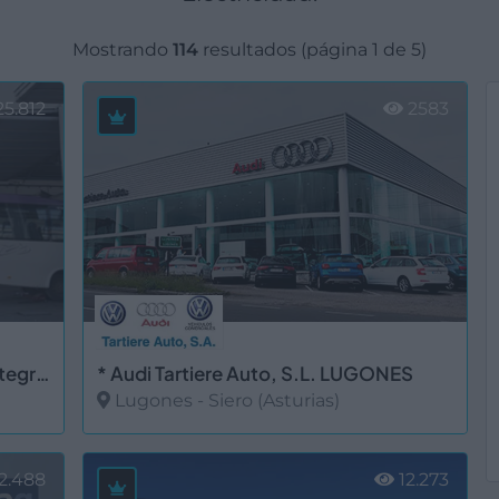
Mostrando
114
resultados (página 1 de 5)
5.812
2583
* ASMECA Asistencia Mecánica Integral, S.L.
* Audi Tartiere Auto, S.L. LUGONES
Lugones - Siero (Asturias)
Ver más
2.488
12.273