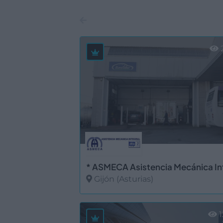
2
Gijón (Asturias)
Ver más
1