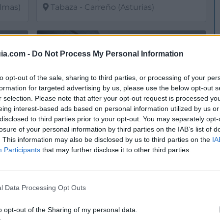
almas)
Tabaza - Carreño (Asturias)
Ver más
2693
4379
ia.com -
Do Not Process My Personal Information
to opt-out of the sale, sharing to third parties, or processing of your per
formation for targeted advertising by us, please use the below opt-out s
r selection. Please note that after your opt-out request is processed y
eing interest-based ads based on personal information utilized by us or
disclosed to third parties prior to your opt-out. You may separately opt-
losure of your personal information by third parties on the IAB’s list of
. This information may also be disclosed by us to third parties on the
IA
Participants
that may further disclose it to other third parties.
* Audi y Volkswagen Tartiere Auto, S.L. AVILÉS
* Audi y Volkswagen Tartiere Auto, S.L. GIJÓN
Gijón (Asturias)
l Data Processing Opt Outs
Ver más
77.165
3817
o opt-out of the Sharing of my personal data.