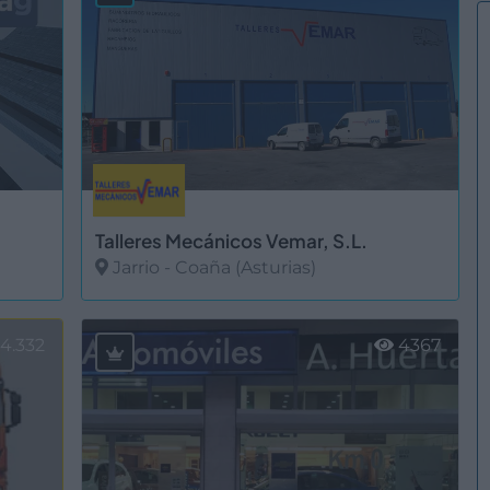
Talleres Mecánicos Vemar, S.L.
Jarrio - Coaña (Asturias)
Ver más
4.332
4367