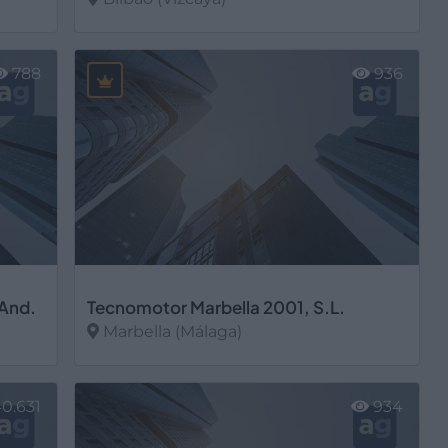
Ver más
788
936
 And.
Tecnomotor Marbella 2001, S.L.
Marbella (Málaga)
Ver más
0.631
934