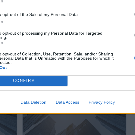
In
o opt-out of the Sale of my Personal Data.
In
to opt-out of processing my Personal Data for Targeted
ing.
In
o opt-out of Collection, Use, Retention, Sale, and/or Sharing
ersonal Data that Is Unrelated with the Purposes for which it
* VOLKSWAGEN Tartiere Auto, S.L. - Central
* VOLKSWAGEN Tartiere Auto, S.L. en Mieres
lected.
Out
Mieres (Asturias)
CONFIRM
Ver más
2.438
13.207
Data Deletion
Data Access
Privacy Policy