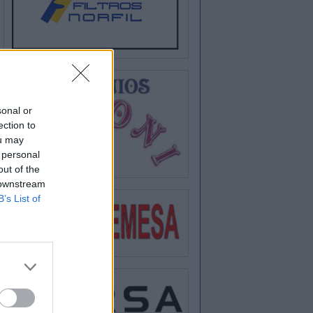
sonal or
ection to
ou may
 personal
out of the
 downstream
B’s List of