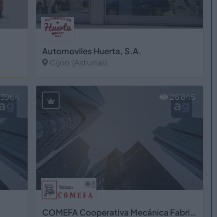
Automoviles Huerta, S.A.
Gijon (Asturias)
Ver más
3964
26.845
COMEFA Cooperativa Mecánica Fabricados S. Coop. Astur