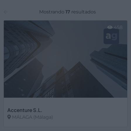
Mostrando
17
resultados
458
Accenture S.L.
MÁLAGA (Málaga)
Ver más