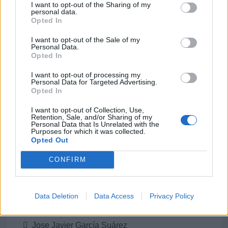
I want to opt-out of the Sharing of my
Teléfono: 915 000 965
personal data.
Opted In
CASINTRA Bilbao
I want to opt-out of the Sale of my
Personal Data.
Calle Gordoniz, 44, 2ª planta Dpto 7
Opted In
Teléfono: 944 109 290 / 944 221 380
I want to opt-out of processing my
Personal Data for Targeted Advertising.
Opted In
I want to opt-out of Collection, Use,
Retention, Sale, and/or Sharing of my
Datos
Personal Data that Is Unrelated with the
Purposes for which it was collected.
Opted Out
Presidente:
Francisco Javier Alvarez Rodríguez
CONFIRM
Dtor. Comercial - Basculantes:
José María Hevia Rivero
Data Deletion
Data Access
Privacy Policy
Dtr.Comercial Nacional e Internacional:
Jose Javier García Suárez