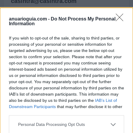
casintra@
casintra.com
anuarioguia.com -
Do Not Process My Personal
Web
Information
www.casintra.com
If you wish to opt-out of the sale, sharing to third parties, or
processing of your personal or sensitive information for
Otras direcciones
targeted advertising by us, please use the below opt-out
section to confirm your selection. Please note that after your
DELEGACIONES:
opt-out request is processed you may continue seeing
interest-based ads based on personal information utilized by
us or personal information disclosed to third parties prior to
CASINTRA Barcelona
your opt-out. You may separately opt-out of the further
Calle Vic s/n . Pol Ind La Florida, La
disclosure of your personal information by third parties on the
Llagosta
IAB’s list of downstream participants. This information may
also be disclosed by us to third parties on the
IAB’s List of
Teléfono: 934 730 267
Downstream Participants
that may further disclose it to other
third parties.
CASINTRA Madrid
Personal Data Processing Opt Outs
Calle Hermenegildo Bielsa s/n