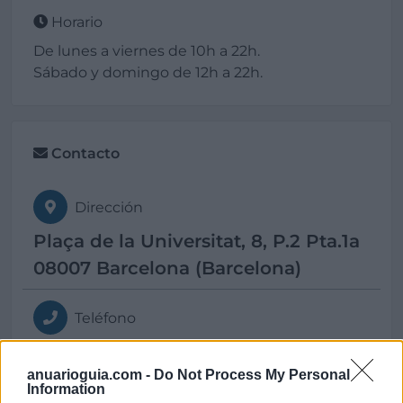
Horario
De lunes a viernes de 10h a 22h.
Sábado y domingo de 12h a 22h.
Contacto
Dirección
Plaça de la Universitat, 8, P.2 Pta.1a
08007 Barcelona (Barcelona)
Teléfono
652204358 +34 936847206
anuarioguia.com -
Do Not Process My Personal
Information
E-mail