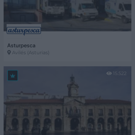
Asturpesca
Avilés (Asturias)
Ver más
15.522