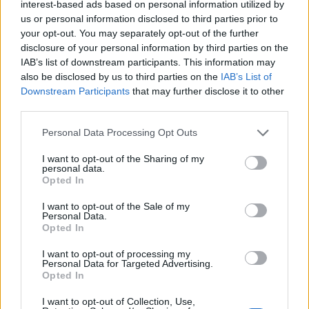
interest-based ads based on personal information utilized by
us or personal information disclosed to third parties prior to
Datos
your opt-out. You may separately opt-out of the further
disclosure of your personal information by third parties on the
CIF:
IAB’s list of downstream participants. This information may
B41878786
also be disclosed by us to third parties on the
IAB’s List of
Downstream Participants
that may further disclose it to other
Año de fundación:
third parties.
1998
Personal Data Processing Opt Outs
Experiencia en años:
I want to opt-out of the Sharing of my
Más de 20
personal data.
Opted In
I want to opt-out of the Sale of my
Personal Data.
Opted In
Sectores y actividades
I want to opt-out of processing my
Servicios Empresariales:
Personal Data for Targeted Advertising.
Opted In
Asesoría de Empresas, Profesionales y
Autónomos: Contratos, Nóminas y Seguridad
I want to opt-out of Collection, Use,