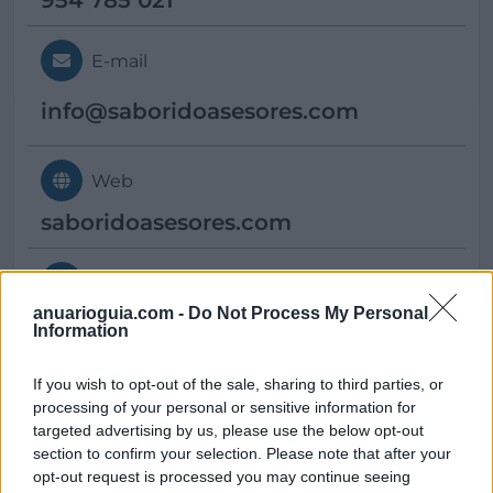
954 785 021
E-mail
info@
saboridoasesores.com
Web
saboridoasesores.com
Otras direcciones
anuarioguia.com -
Do Not Process My Personal
Oficina de Sanlúcar la Mayor:
Information
Calle Juan Carlos I, número 21 bajo
If you wish to opt-out of the sale, sharing to third parties, or
(Edificio Alhambra) 41800 Sanlúcar
processing of your personal or sensitive information for
la Mayor Tlf: 955 700 590
targeted advertising by us, please use the below opt-out
section to confirm your selection. Please note that after your
opt-out request is processed you may continue seeing