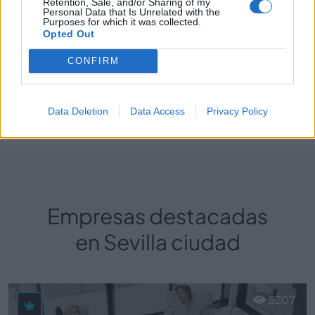
Social
Retention, Sale, and/or Sharing of my
Personal Data that Is Unrelated with the
Gastoría
Purposes for which it was collected.
Opted Out
Gestión Empresarial
CONFIRM
Perfil activo desde:
06/05/2019
|
Data Deletion
Data Access
Privacy Policy
Última actualización:
25/10/2023
Empresas destacadas
en Sevilla ciudad
5207