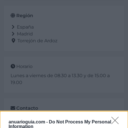
Región
España
Madrid
Torrejón de Ardoz
Horario
Lunes a viernes de 08.30 a 13.30 y de 15.00 a
19.00
Contacto
anuarioguia.com -
Do Not Process My Personal
Information
Polígono