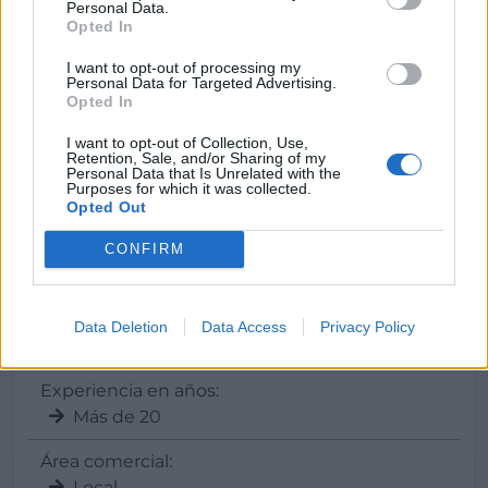
Personal Data.
http://www.talleresmetamovil.com
Opted In
I want to opt-out of processing my
Personal Data for Targeted Advertising.
Opted In
Datos
I want to opt-out of Collection, Use,
Retention, Sale, and/or Sharing of my
Personal Data that Is Unrelated with the
Gerente:
Purposes for which it was collected.
Noelia Ortega Martínez
Opted Out
Director:
CONFIRM
Juan Antonio Ortega Sales
CIF:
Data Deletion
Data Access
Privacy Policy
B79041240
Experiencia en años:
Más de 20
Área comercial:
Local