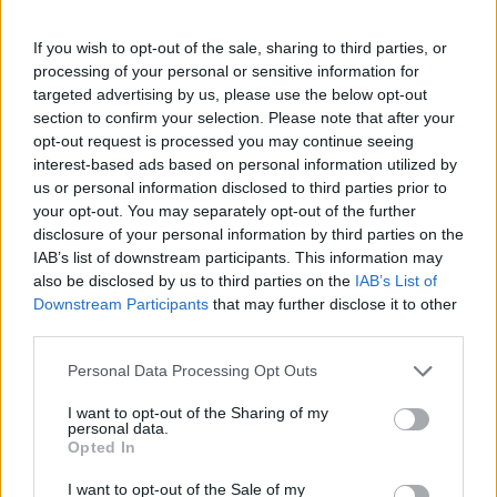
Polígono Industrial El Perceptor
If you wish to opt-out of the sale, sharing to third parties, or
processing of your personal or sensitive information for
targeted advertising by us, please use the below opt-out
Dirección
section to confirm your selection. Please note that after your
opt-out request is processed you may continue seeing
Calle Metano, 17 Bis
interest-based ads based on personal information utilized by
28850 Torrejón de Ardoz (Madrid)
us or personal information disclosed to third parties prior to
your opt-out. You may separately opt-out of the further
disclosure of your personal information by third parties on the
Teléfono
IAB’s list of downstream participants. This information may
also be disclosed by us to third parties on the
IAB’s List of
916756519
Downstream Participants
that may further disclose it to other
third parties.
E-mail
Personal Data Processing Opt Outs
metamovil@
gmail.com
I want to opt-out of the Sharing of my
personal data.
Opted In
Web
I want to opt-out of the Sale of my