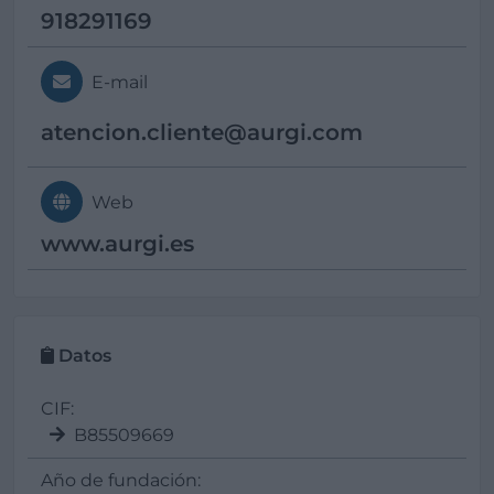
918291169
E-mail
atencion.cliente@
aurgi.com
Web
www.aurgi.es
Datos
CIF:
B85509669
Año de fundación: