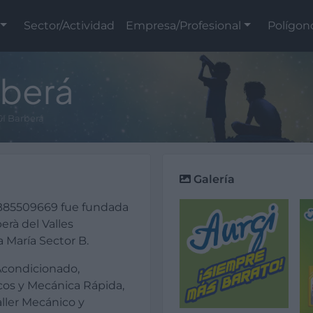
Sector/Actividad
Empresa/Profesional
Polígon
rberá
I Barberá
Galería
B85509669 fue fundada
erà del Valles
a María Sector B.
 Acondicionado,
cos y Mecánica Rápida,
aller Mecánico y