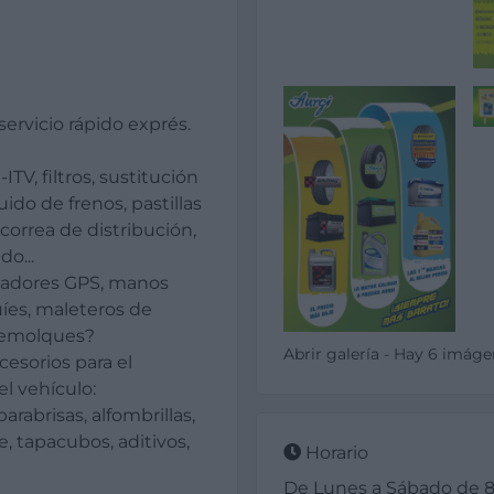
ervicio rápido exprés.
ITV, filtros, sustitución
uido de frenos, pastillas
correa de distribución,
o...
gadores GPS, manos
uíes, maleteros de
remolques?
Abrir galería - Hay 6 imág
esorios para el
l vehículo:
arabrisas, alfombrillas,
e, tapacubos, aditivos,
Horario
De Lunes a Sábado de 8