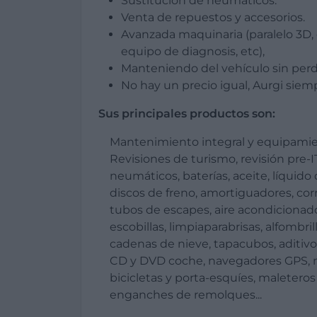
Sustitución de neumáticos.
Venta de repuestos y accesorios.
Avanzada maquinaria (paralelo 3D
equipo de diagnosis, etc),
Manteniendo del vehículo sin perder
No hay un precio igual, Aurgi siem
Sus principales productos son:
Mantenimiento integral y equipamie
Revisiones de turismo, revisión pre-IT
neumáticos, baterías, aceite, líquido d
discos de freno, amortiguadores, corr
tubos de escapes, aire acondicionad
escobillas, limpiaparabrisas, alfombrill
cadenas de nieve, tapacubos, aditivo
CD y DVD coche, navegadores GPS, m
bicicletas y porta-esquíes, maletero
enganches de remolques...