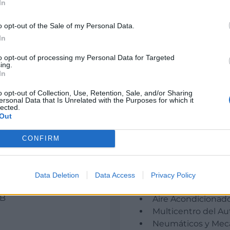
Número de empleados:
In
400
o opt-out of the Sale of my Personal Data.
Pertenece a:
In
Tiendas AURGI
to opt-out of processing my Personal Data for Targeted
ing.
Área comercial:
In
Nacional
o opt-out of Collection, Use, Retention, Sale, and/or Sharing
ersonal Data that Is Unrelated with the Purposes for which it
CNAE:
lected.
502 Mantenimiento 
Out
CONFIRM
Sectores y actividad
Data Deletion
Data Access
Privacy Policy
Automoción MOTOR - Au
 B
Aire Acondicionad
Multicentro del A
Neumáticos y Mec