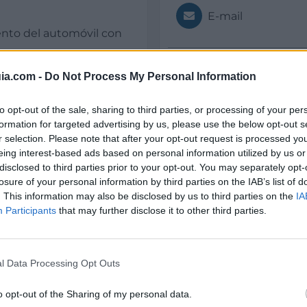
E-mail
nto del automóvil con
Web
ia.com -
Do Not Process My Personal Information
 industriales,
to opt-out of the sale, sharing to third parties, or processing of your per
formation for targeted advertising by us, please use the below opt-out s
r selection. Please note that after your opt-out request is processed y
Datos
eing interest-based ads based on personal information utilized by us or
disclosed to third parties prior to your opt-out. You may separately opt-
CIF:
losure of your personal information by third parties on the IAB’s list of
B85509669
. This information may also be disclosed by us to third parties on the
IA
Participants
that may further disclose it to other third parties.
Año de fundación:
1972
l Data Processing Opt Outs
Experiencia en años:
Más de 30
o opt-out of the Sharing of my personal data.