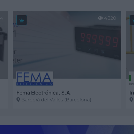
4
4820
Fema Electrónica, S.A.
Barberá del Vallés (Barcelona)
Ver más
V