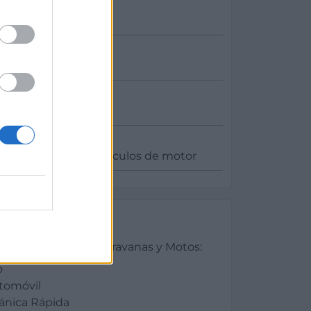
y reparación de vehículos de motor
es
tomóviles - Autocaravanas y Motos:
o
utomóvil
ánica Rápida