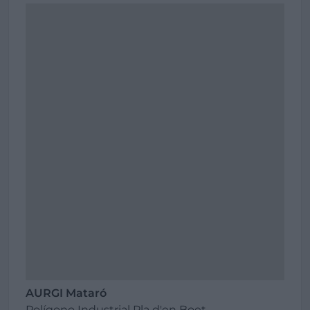
AURGI Mataró
Polígono Industrial Pla d'en Boet