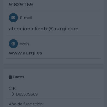
918291169
E-mail
atencion.cliente@
aurgi.com
Web
www.aurgi.es
Datos
CIF:
B85509669
Año de fundación: