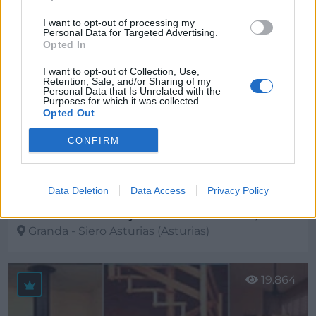
18.627
I want to opt-out of processing my
Personal Data for Targeted Advertising.
Opted In
I want to opt-out of Collection, Use,
Retention, Sale, and/or Sharing of my
Personal Data that Is Unrelated with the
Purposes for which it was collected.
Opted Out
CONFIRM
Data Deletion
Data Access
Privacy Policy
* Metalasa Metales y Laminados de Hierro, S.A.
Granda - Siero Asturias (Asturias)
Ver más
19.864