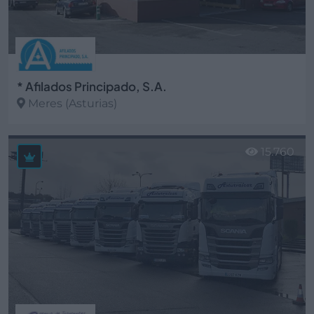
* Afilados Principado, S.A.
Meres (Asturias)
Ver más
15.760