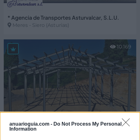
* Agencia de Transportes Asturvalcar, S.L.U.
Meres - Siero (Asturias)
Ver más
10.169
anuarioguia.com -
Do Not Process My Personal
Information
* ASCOMI Estructuras, S.L.