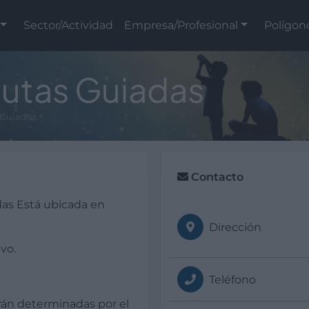
Sector/Actividad
Empresa/Profesional
Polígon
utas Guiadas
 Guiadas
Contacto
as Está ubicada en
Dirección
vo.
Teléfono
rán determinadas por el