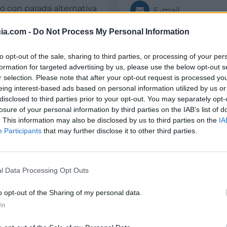
do con parada alternativa
E-mail
ia.com -
Do Not Process My Personal Information
s de conducción fácil y
Web
 de guía, coche biplaza
to opt-out of the sale, sharing to third parties, or processing of your per
formation for targeted advertising by us, please use the below opt-out s
ealizar la actividad
r selection. Please note that after your opt-out request is processed y
de responsabilidad civil.
eing interest-based ads based on personal information utilized by us or
e conducir B1. Niños, a
Datos
disclosed to third parties prior to your opt-out. You may separately opt-
acompañantes.
losure of your personal information by third parties on the IAB’s list of
ormas de acceso al medio
. This information may also be disclosed by us to third parties on the
IA
Participants
that may further disclose it to other third parties.
ismo y paintball.
Sectores y actividad
Turismo, Gastronomía y O
l Data Processing Opt Outs
Turismo Activo
o opt-out of the Sharing of my personal data.
In
),