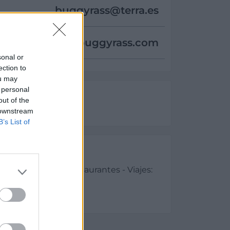
buggyrass@
terra.es
www.buggyrass.com
sonal or
ection to
ou may
 personal
out of the
 downstream
B’s List of
es
cio - Hoteles - Restaurantes - Viajes: