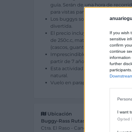
guía. Serán de una hora de recorri
para vistas panorámicas.
anuariogu
Los buggys son coches automático
divertida.
El precio incluye: acompañamiento
If you wish 
sensitive in
de 250c.c, material necesario para r
confirm you
(cascos, guantes y gafas) y seguro 
continue se
Imprescindible presentar permiso d
information 
partir de 7 años, pueden ir como 
further disc
Esta actividad esta sujeta a las n
participants
natural.
Downstream 
Vuelo en parapente biplaza, sender
Persona
I want t
Ubicación
Opted 
Buggy-Rass Rutas Guiadas
Ctra. El Raso - Candeleda, km. 1 (El Raso