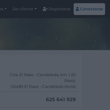
os
Ser cliente
Registrarse
Conectarse
Ctra. El Raso - Candeleda, km. 1 (El
Raso),
05489 El Raso - Candeleda (Avila)
625 641 929