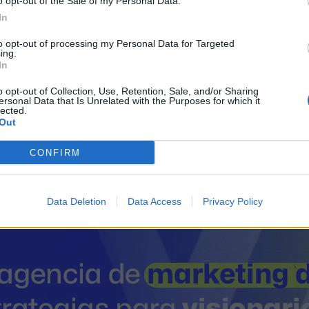
o opt-out of the Sale of my Personal Data.
In
to opt-out of processing my Personal Data for Targeted
ing.
In
o opt-out of Collection, Use, Retention, Sale, and/or Sharing
Candeleda
ersonal Data that Is Unrelated with the Purposes for which it
lected.
Out
CONFIRM
il activo desde:
03/10/2012
|
Última actualización:
25/10
Data Deletion
Data Access
Privacy Policy