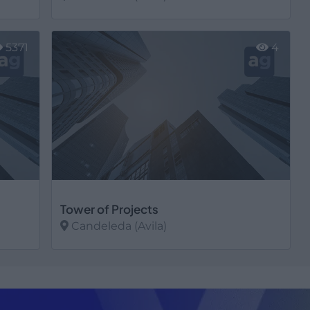
Ver más
5371
4
Tower of Projects
Candeleda (Avila)
Ver más