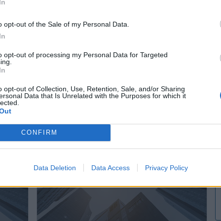
In
o opt-out of the Sale of my Personal Data.
In
to opt-out of processing my Personal Data for Targeted
ing.
In
o opt-out of Collection, Use, Retention, Sale, and/or Sharing
ersonal Data that Is Unrelated with the Purposes for which it
Hsr Luna
lected.
Candeleda (Avila)
Out
Ver más
CONFIRM
3038
3268
Data Deletion
Data Access
Privacy Policy