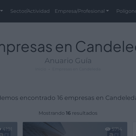
Sector/Actividad
Empresa/Profesional
Polígon
presas en Candel
Anuario Guía
Inicio
Empresas en Candeleda
emos encontrado 16 empresas en Candeled
Mostrando
16
resultados
4191
5714