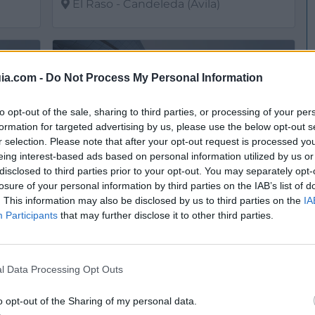
El Raso - Candeleda (Avila)
Ver más
4387
3276
ia.com -
Do Not Process My Personal Information
to opt-out of the sale, sharing to third parties, or processing of your per
formation for targeted advertising by us, please use the below opt-out s
r selection. Please note that after your opt-out request is processed y
eing interest-based ads based on personal information utilized by us or
disclosed to third parties prior to your opt-out. You may separately opt-
losure of your personal information by third parties on the IAB’s list of
. This information may also be disclosed by us to third parties on the
IA
Participants
that may further disclose it to other third parties.
lanco
Centro de Turismo Rural La Josa
Candeleda (Avila)
Ver más
l Data Processing Opt Outs
4064
2738
o opt-out of the Sharing of my personal data.