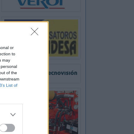
sonal or
ection to
ou may
 personal
out of the
 downstream
B’s List of