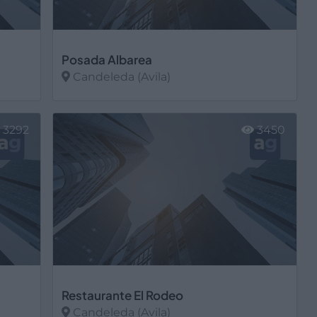
Posada Albarea
Candeleda (Avila)
Ver más
3292
3450
Restaurante El Rodeo
Candeleda (Avila)