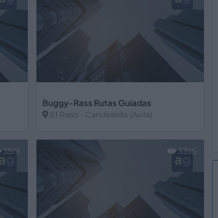
Buggy-Rass Rutas Guiadas
El Raso - Candeleda (Avila)
Ver más
3519
3395