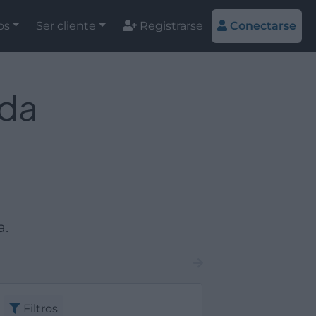
os
Ser cliente
Registrarse
Conectarse
eda
a.
Filtros