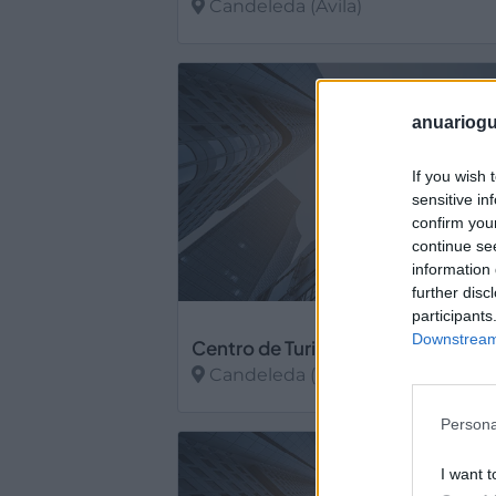
Candeleda (Avila)
Ver más
anuariogu
If you wish 
sensitive in
confirm you
continue se
information 
further disc
participants
Downstream 
Centro de Turismo Rural El Mirlo B
Candeleda (Avila)
Ver más
Persona
I want t