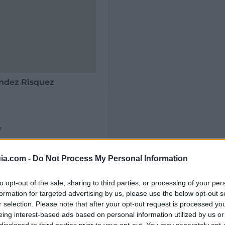
ández Risquez
7
ia.com -
Do Not Process My Personal Information
to opt-out of the sale, sharing to third parties, or processing of your per
formation for targeted advertising by us, please use the below opt-out s
Barcelona
r selection. Please note that after your opt-out request is processed y
eing interest-based ads based on personal information utilized by us or