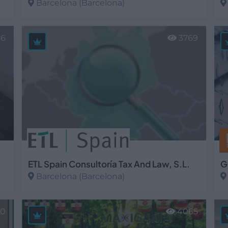
Barcelona (Barcelona)
Ver más
V
36
3769
ETL Spain Consultoría Tax And Law, S.L.
Barcelona (Barcelona)
Ver más
V
20
4065