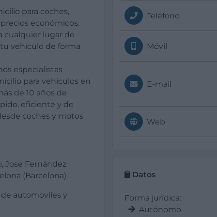
icilio para coches,
Teléfono
a precios económicos.
a cualquier lugar de
 tu vehículo de forma
Móvil
os especialistas
icilio para vehículos en
E-mail
más de 10 años de
pido, eficiente y de
, desde coches y motos
Web
o, Jose Fernández
Datos
lona (Barcelona).
r de automoviles y
Forma jurídica:
Autónomo