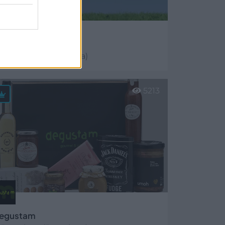
CN Seguros, S.L.
Barcelona (Barcelona)
er más
5213
egustam