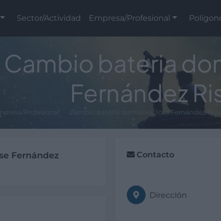
Sector/Actividad
Empresa/Profesional
Polígon
Cambio bateria domi
Fernández Ri
presa/Profesional
Cambio bateria domicilio, Jose Fernández Ris
ose Fernández
Contacto
Dirección