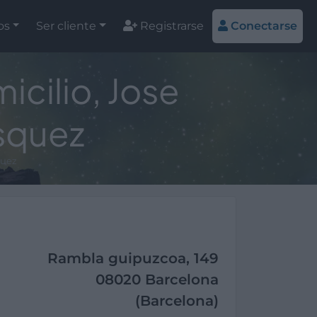
os
Ser cliente
Registrarse
Conectarse
cilio, Jose
squez
quez
Rambla guipuzcoa, 149
08020 Barcelona
(Barcelona)