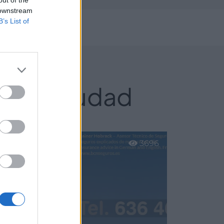
out of the
 downstream
B’s List of
/2025
lona ciudad
3696