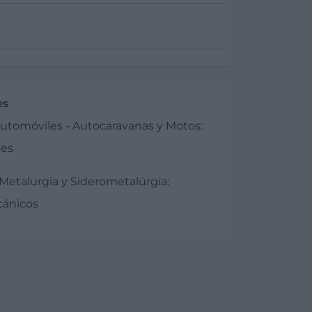
es
tomóviles - Autocaravanas y Motos:
les
Metalurgia y Siderometalúrgia:
ánicos