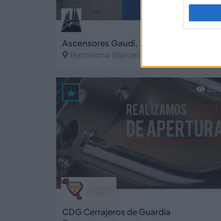
Ascensores Gaudí, S.L.U
Barcelona (Barcelona)
Ver más
35
CDG Cerrajeros de Guardia