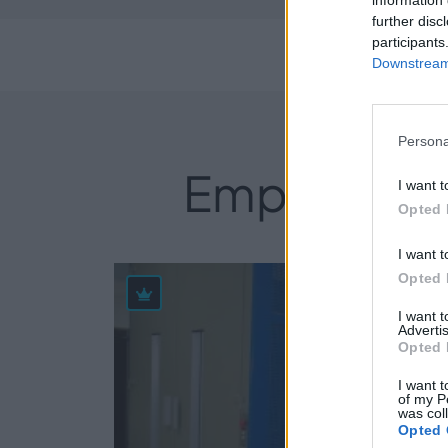
information 
further disc
participants
Perf
Downstream 
Persona
Empresas d
I want t
Opted 
I want t
Opted 
41
I want 
Advertis
Opted 
I want t
of my P
was col
Opted 