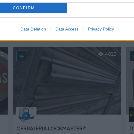
CONFIRM
Atosa Olsa, S.L
B
Data Deletion
Data Access
Privacy Policy
Barcelona (Barcelona)
Ver más
V
06
4822
CERRAJERIA LOCKMASTER®
D