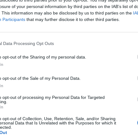
disclosed to third parties prior to your opt-out. You may separately opt-
losure of your personal information by third parties on the IAB’s list of
. This information may also be disclosed by us to third parties on the
IA
il activo desde:
18/02/2025
|
Última actualización:
19/03
Participants
that may further disclose it to other third parties.
l Data Processing Opt Outs
estacadas en Barce
o opt-out of the Sharing of my personal data.
In
o opt-out of the Sale of my Personal Data.
In
18
4838
to opt-out of processing my Personal Data for Targeted
ing.
In
o opt-out of Collection, Use, Retention, Sale, and/or Sharing
ersonal Data that Is Unrelated with the Purposes for which it
lected.
Out