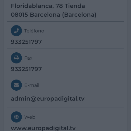
Floridablanca, 78 Tienda
08015 Barcelona (Barcelona)
Teléfono
933251797
Fax
933251797
E-mail
admin@
europadigital.tv
Web
www.europadigital.tv