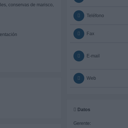
les, conservas de marisco,
Teléfono
Fax
mentación
E-mail
Web
Datos
Gerente: