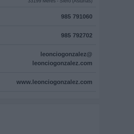
33199 Meres - Siero (Asturias)
985 791060
985 792702
leonciogonzalez@
leonciogonzalez.com
www.leonciogonzalez.com