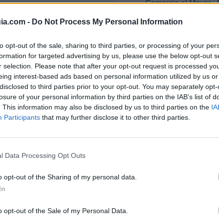
Comercio al Mayor - 
ia.com -
Do Not Process My Personal Information
to opt-out of the sale, sharing to third parties, or processing of your per
formation for targeted advertising by us, please use the below opt-out s
r selection. Please note that after your opt-out request is processed y
rfil activo desde:
20/01/2001
|
Última actualización:
25/10/2
eing interest-based ads based on personal information utilized by us or
disclosed to third parties prior to your opt-out. You may separately opt-
losure of your personal information by third parties on the IAB’s list of
. This information may also be disclosed by us to third parties on the
IA
Participants
that may further disclose it to other third parties.
esas destacadas en 
l Data Processing Opt Outs
o opt-out of the Sharing of my personal data.
86
15.758
In
o opt-out of the Sale of my Personal Data.