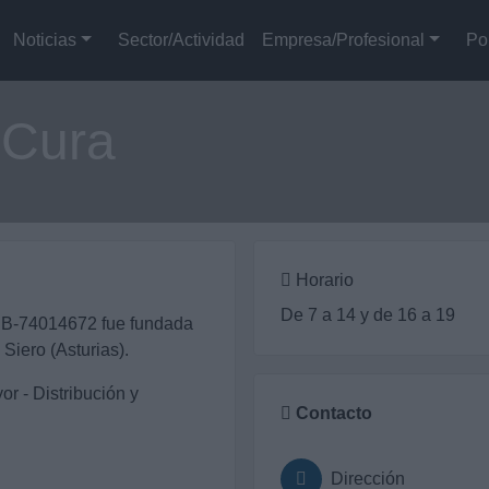
Noticias
Sector/Actividad
Empresa/Profesional
Po
 Cura
Horario
De 7 a 14 y de 16 a 19
 B-74014672 fue fundada
Siero (Asturias).
or - Distribución y
Contacto
Dirección