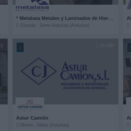
* Metalasa Metales y Laminados de Hierro, S.A.
Al
Granda - Siero Asturias (Asturias)
Ver más
V
51
19.408
Astur Camión
A
Meres - Siero (Asturias)