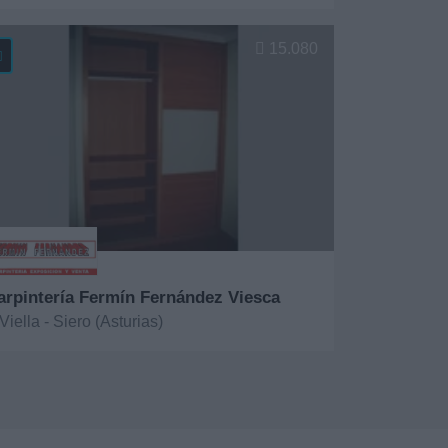
er más
15.080
arpintería Fermín Fernández Viesca
Viella - Siero (Asturias)
er más