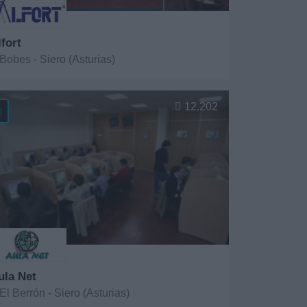
fort
Bobes - Siero (Asturias)
er más
12.202
ula Net
El Berrón - Siero (Asturias)