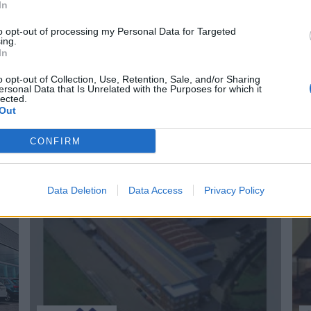
In
to opt-out of processing my Personal Data for Targeted
ing.
In
o opt-out of Collection, Use, Retention, Sale, and/or Sharing
ersonal Data that Is Unrelated with the Purposes for which it
lected.
Out
* Agencia de Transportes Asturvalcar, S.L.U.
*
Meres - Siero (Asturias)
CONFIRM
Ver más
V
84
18.624
Data Deletion
Data Access
Privacy Policy