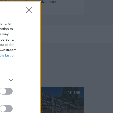
Distribución y Representaciones
sonal or
ection to
ou may
023
 personal
out of the
 downstream
B’s List of
Siero
10.166