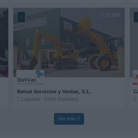
Ver más
V
45
17.999
Belval Servicios y Ventas, S.L.
C
Lugones - Siero (Asturias)
Ver más
V
Ver más