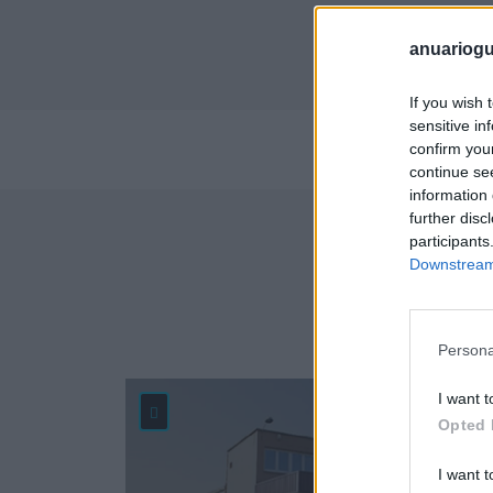
anuariogu
If you wish 
sensitive in
confirm you
Pe
continue se
information 
further disc
participants
Downstream 
Empr
Persona
I want t
22.7
Opted 
I want t