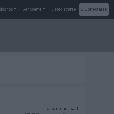
lígonos
Ser cliente
Registrarse
Conectarse
Ctra. de Tiñana, 1