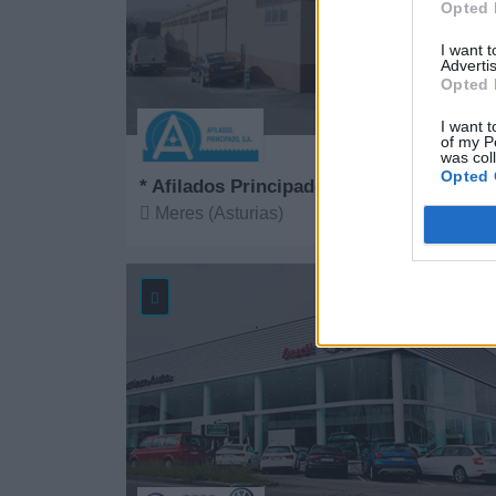
Opted 
I want 
Advertis
Opted 
I want t
of my P
was col
Opted 
* Afilados Principado, S.A.
Meres (Asturias)
Ver más
25