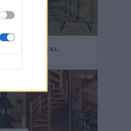
 ASCOMI Estructuras, S.L.
Granda (Asturias)
er más
19.860