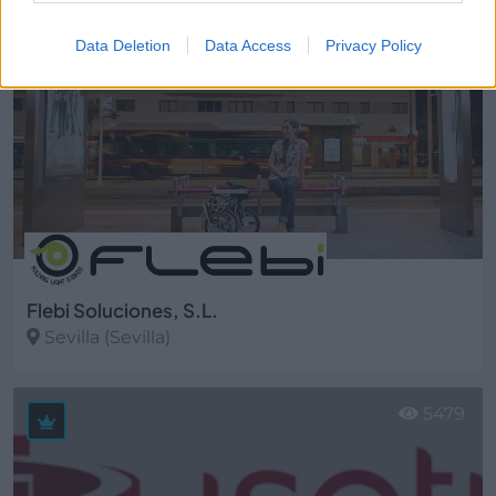
Data Deletion
Data Access
Privacy Policy
Flebi Soluciones, S.L.
Sevilla (Sevilla)
Ver más
5479