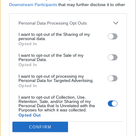
Downstream Participants
that may further disclose it to other
Ver más
third parties.
4488
Personal Data Processing Opt Outs
I want to opt-out of the Sharing of my
personal data.
Opted In
I want to opt-out of the Sale of my
Personal Data.
Opted In
I want to opt-out of processing my
Personal Data for Targeted Advertising.
Opted In
I want to opt-out of Collection, Use,
Retention, Sale, and/or Sharing of my
DecoAsencio
Personal Data that Is Unrelated with the
Purposes for which it was collected.
Sevilla (Sevilla)
Opted Out
Ver más
CONFIRM
3602