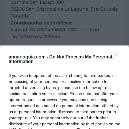
Camino San Lázaro, 180
38206 San Cristóbal de La Laguna (Sta. Cruz de
Tenerife)
Coordenadas geográficas:
Latitud: 28.488349968017282, longitud:
-16.343606052978544
anuarioguia.com -
Do Not Process My Personal
Information
Región
España
If you wish to opt-out of the sale, sharing to third parties, or
Canarias
processing of your personal or sensitive information for
targeted advertising by us, please use the below opt-out
Sta. Cruz de Tenerife
section to confirm your selection. Please note that after your
San Cristóbal de La Laguna
opt-out request is processed you may continue seeing
interest-based ads based on personal information utilized by
us or personal information disclosed to third parties prior to
your opt-out. You may separately opt-out of the further
Contacto
disclosure of your personal information by third parties on the