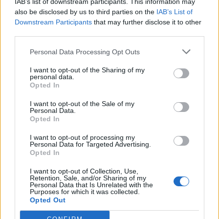
IAB’s list of downstream participants. This information may
also be disclosed by us to third parties on the
IAB’s List of
Polígono
Downstream Participants
that may further disclose it to other
third parties.
Aeropuerto de los Rodeos Tenerife
Personal Data Processing Opt Outs
Norte
I want to opt-out of the Sharing of my
personal data.
Dirección
Opted In
Camino San Lázaro, 180
I want to opt-out of the Sale of my
Personal Data.
38206 San Cristóbal de La Laguna
Opted In
(Sta. Cruz de Tenerife)
I want to opt-out of processing my
Personal Data for Targeted Advertising.
Opted In
Teléfono
I want to opt-out of Collection, Use,
902 70 20 70
Retention, Sale, and/or Sharing of my
Personal Data that Is Unrelated with the
Purposes for which it was collected.
Opted Out
E-mail