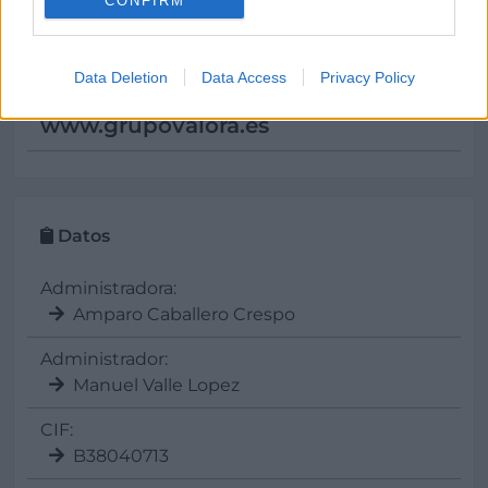
CONFIRM
info@
grupovalora.es
Data Deletion
Data Access
Privacy Policy
Web
www.grupovalora.es
Datos
Administradora:
Amparo Caballero Crespo
Administrador:
Manuel Valle Lopez
CIF:
B38040713