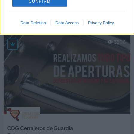
CONFIRM
BCN Seguros, S.L.
Barcelona (Barcelona)
Data Deletion
Data Access
Privacy Policy
Ver más
3506
CDG Cerrajeros de Guardia