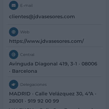
E-mail
clientes@
jdvasesores.com
Web
https://www.jdvasesores.com/
Central
Avinguda Diagonal 419, 3-1 · 08006
· Barcelona
Delegaciones
MADRID · Calle Velázquez 30, 4ªA ·
28001 · 919 92 00 99