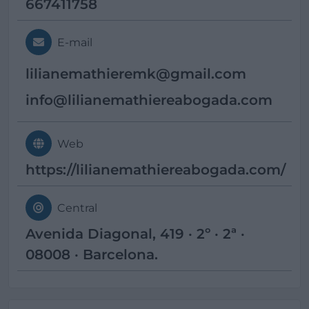
667411758
E-mail
lilianemathieremk@
gmail.com
info@
lilianemathiereabogada.com
Web
https://lilianemathiereabogada.com/
Central
Avenida Diagonal, 419 · 2º · 2ª ·
08008 · Barcelona.