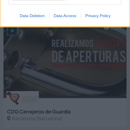
BCN Seguros, S.L.
Barcelona (Barcelona)
Data Deletion
Data Access
Privacy Policy
Ver más
3504
CDG Cerrajeros de Guardia
Barcelona (Barcelona)