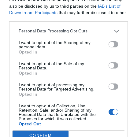
Castilla y León
also be disclosed by us to third parties on the
IAB’s List of
Avila
Downstream Participants
that may further disclose it to other
Candeleda
third parties.
Personal Data Processing Opt Outs
I want to opt-out of the Sharing of my
Contacto
personal data.
Opted In
Dirección
I want to opt-out of the Sale of my
Personal Data.
Carretera de Chilla, km 2,700,
Opted In
05480 Candeleda (Avila)
I want to opt-out of processing my
Personal Data for Targeted Advertising.
Opted In
Teléfono
920 381 003
I want to opt-out of Collection, Use,
Retention, Sale, and/or Sharing of my
Personal Data that Is Unrelated with the
Purposes for which it was collected.
Web
Opted Out
www.turismoruralgredos.com
CONFIRM