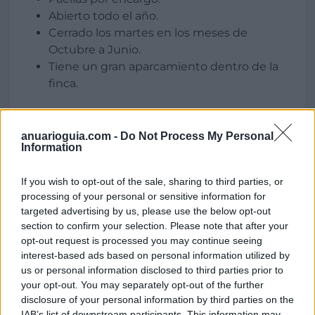
Abierto todo el año.
Cerrado los martes en los meses de
Octubre a Junio.
Tiene un gran aparcamiento dentro de la
finca.
anuarioguia.com -
Do Not Process My Personal
Information
Ubicación
Restaurante El Rodeo
If you wish to opt-out of the sale, sharing to third parties, or
Carretera de Chilla, km 2,700,
processing of your personal or sensitive information for
05480 Candeleda (Avila)
targeted advertising by us, please use the below opt-out
section to confirm your selection. Please note that after your
opt-out request is processed you may continue seeing
interest-based ads based on personal information utilized by
us or personal information disclosed to third parties prior to
Región
your opt-out. You may separately opt-out of the further
España
disclosure of your personal information by third parties on the
IAB’s list of downstream participants. This information may