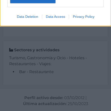
Data Deletion
Data Access
Privacy Policy
Datos
Sectores y actividades
Turismo, Gastronomía y Ocio - Hoteles -
Restaurantes - Viajes:
Bar - Restaurante
Perfil activo desde:
03/10/2012
|
Última actualización:
25/10/2023