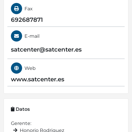
Fax
692687871
E-mail
satcenter@
satcenter.es
Web
www.satcenter.es
Datos
Gerente:
Honorio Rodriguez