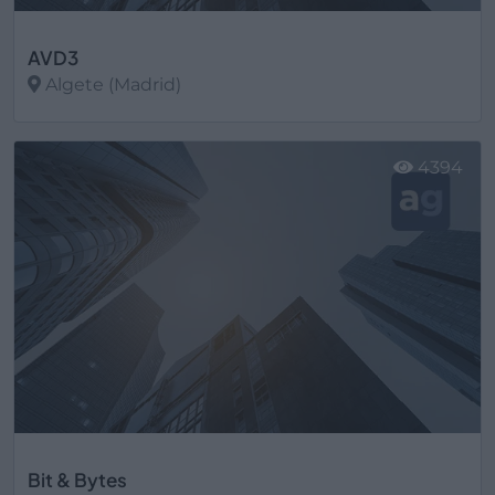
AVD3
Algete (Madrid)
Ver más
4394
Bit & Bytes