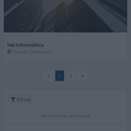
Hal Informática
Oviedo (Asturias)
Ver más
«
1
2
»
Filtros