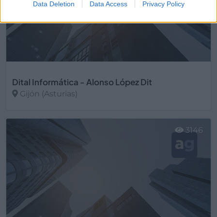
Data Deletion
Data Access
Privacy Policy
Dital Informática - Alonso López Dit
Gijón (Asturias)
Ver más
3146