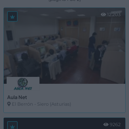
12.203
Aula Net
El Berrón - Siero (Asturias)
Ver más
9262