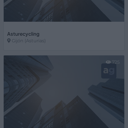
Asturecycling
Gijón (Asturias)
Ver más
725