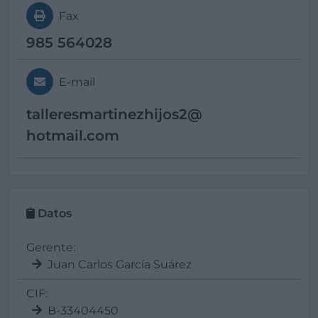
Fax
985 564028
E-mail
talleresmartinezhijos2@
hotmail.com
Datos
Gerente:
Juan Carlos García Suárez
CIF:
B-33404450