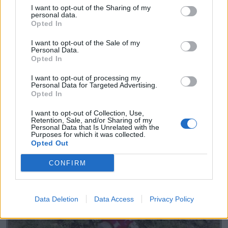
I want to opt-out of the Sharing of my
personal data.
Opted In
I want to opt-out of the Sale of my
Personal Data.
Opted In
I want to opt-out of processing my
Personal Data for Targeted Advertising.
Opted In
I want to opt-out of Collection, Use,
Acotherm Mantenimientos
Retention, Sale, and/or Sharing of my
Personal Data that Is Unrelated with the
Avilés (Asturias)
Purposes for which it was collected.
Opted Out
Ver más
CONFIRM
32.294
Data Deletion
Data Access
Privacy Policy