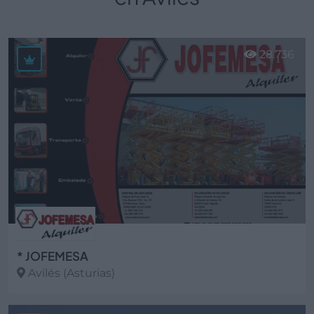
28.736
* JOFEMESA
Avilés (Asturias)
Ver más