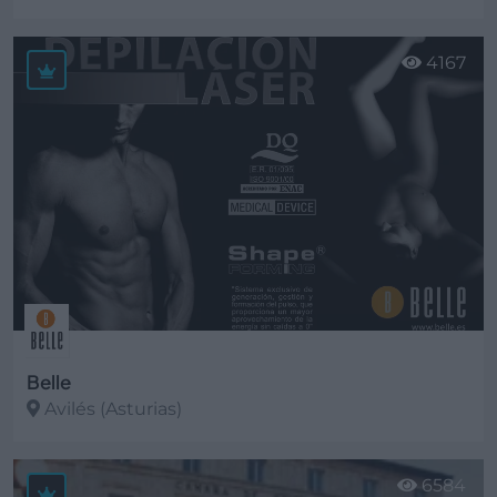
Ver más
4167
Belle
Avilés (Asturias)
Ver más
6584