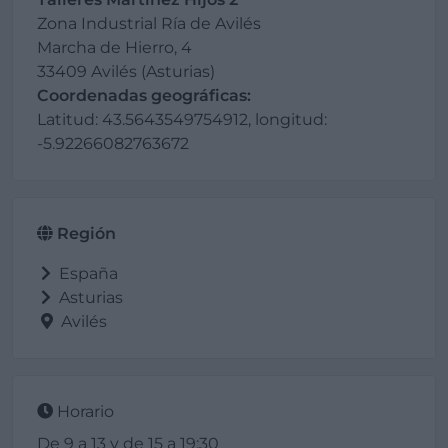
Zona Industrial Ría de Avilés
Marcha de Hierro, 4
33409 Avilés (Asturias)
Coordenadas geográficas:
Latitud: 43.5643549754912, longitud:
-5.92266082763672
Región
España
Asturias
Avilés
Horario
De 9 a 13 y de 15 a 19:30