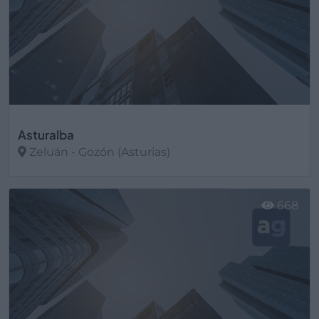
Asturalba
Zeluán - Gozón (Asturias)
Ver más
668