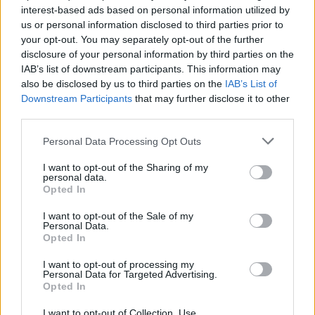
Málaga (Málaga)
interest-based ads based on personal information utilized by
us or personal information disclosed to third parties prior to
Ver más
your opt-out. You may separately opt-out of the further
disclosure of your personal information by third parties on the
3310
IAB’s list of downstream participants. This information may
also be disclosed by us to third parties on the
IAB’s List of
Downstream Participants
that may further disclose it to other
third parties.
Personal Data Processing Opt Outs
I want to opt-out of the Sharing of my
personal data.
Opted In
I want to opt-out of the Sale of my
Personal Data.
Opted In
Aula 9 Centro de Formación
I want to opt-out of processing my
Personal Data for Targeted Advertising.
Oviedo (Asturias)
Opted In
Ver más
I want to opt-out of Collection, Use,