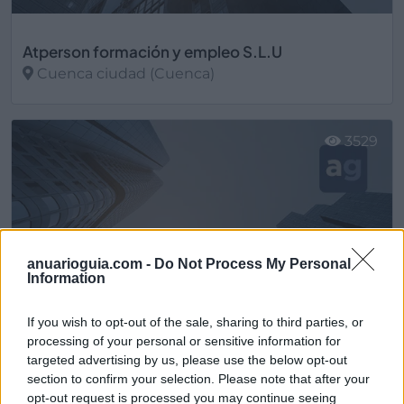
Atperson formación y empleo S.L.U
Cuenca ciudad (Cuenca)
Ver más
3529
anuarioguia.com -
Do Not Process My Personal
Information
If you wish to opt-out of the sale, sharing to third parties, or
processing of your personal or sensitive information for
targeted advertising by us, please use the below opt-out
section to confirm your selection. Please note that after your
Audiolibros Online, S.L.
opt-out request is processed you may continue seeing