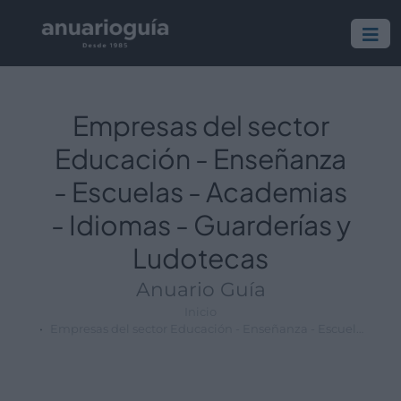
Empresa:
Actividad:
Lugar:
Empresas del sector
Educación - Enseñanza
- Escuelas - Academias
- Idiomas - Guarderías y
Ludotecas
Anuario Guía
Inicio
Empresas del sector Educación - Enseñanza - Escuelas - Academias - Idiomas - Guarderías y Ludotecas