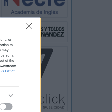
sonal or
ection to
ou may
 personal
out of the
 downstream
B’s List of