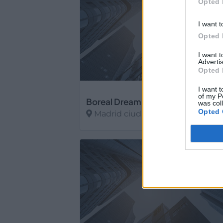
Opted 
I want t
Opted 
I want 
Advertis
Opted 
I want t
of my P
Boreal Dreaming Together S.l.
was col
Opted 
Madrid ciudad (Madrid)
Ver más