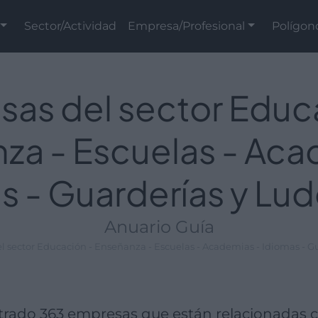
Sector/Actividad
Empresa/Profesional
Polígon
as del sector Educ
za - Escuelas - Aca
s - Guarderías y Lu
Anuario Guía
 sector Educación - Enseñanza - Escuelas - Academias - Idiomas - G
ado 363 empresas que están relacionadas co