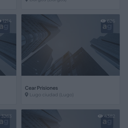
Ver más
1214
626
Cear Prisiones
Lugo ciudad (Lugo)
Ver más
3263
4382