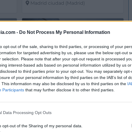
Madrid ciudad (Madrid)
Ver más
3438
329
ia.com -
Do Not Process My Personal Information
to opt-out of the sale, sharing to third parties, or processing of your per
formation for targeted advertising by us, please use the below opt-out s
r selection. Please note that after your opt-out request is processed y
eing interest-based ads based on personal information utilized by us or
disclosed to third parties prior to your opt-out. You may separately opt-
losure of your personal information by third parties on the IAB’s list of
. This information may also be disclosed by us to third parties on the
IA
Participants
that may further disclose it to other third parties.
BLS Idiomas - Academia de Idiomas Bestlanguage School, S.L.
Blue Bridge School
Terrassa (Barcelona)
l Data Processing Opt Outs
Ver más
393
587
o opt-out of the Sharing of my personal data.