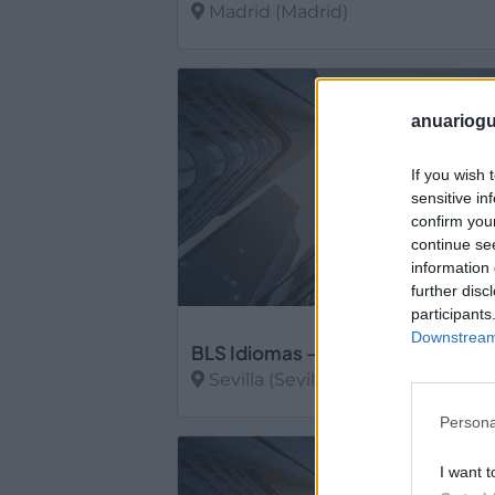
Madrid (Madrid)
Ver más
anuariogu
If you wish 
sensitive in
confirm you
continue se
information 
further disc
participants
Downstream 
Sevilla (Sevilla)
Persona
Ver más
I want t