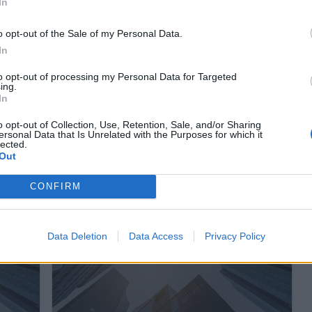
In
o opt-out of the Sale of my Personal Data.
In
to opt-out of processing my Personal Data for Targeted
ing.
In
o opt-out of Collection, Use, Retention, Sale, and/or Sharing
ersonal Data that Is Unrelated with the Purposes for which it
British Academia de Inglés
lected.
Out
Málaga (Málaga)
CONFIRM
Ver más
2000
2209
Data Deletion
Data Access
Privacy Policy