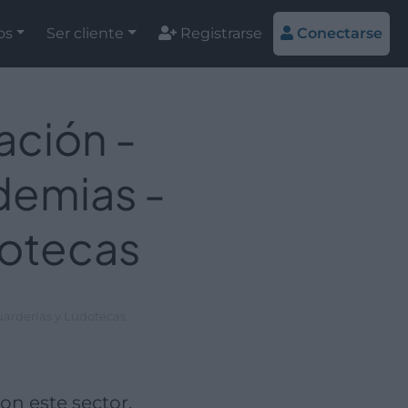
os
Ser cliente
Registrarse
Conectarse
ación -
demias -
dotecas
uarderías y Ludotecas
n este sector.