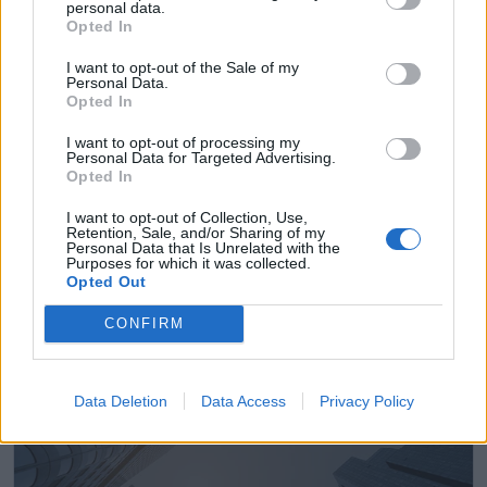
personal data.
Opted In
I want to opt-out of the Sale of my
Personal Data.
Opted In
I want to opt-out of processing my
Personal Data for Targeted Advertising.
Opted In
I want to opt-out of Collection, Use,
Retention, Sale, and/or Sharing of my
Personal Data that Is Unrelated with the
ACLEX Advocatum Complutum Lex
Purposes for which it was collected.
Opted Out
Alcalá de Henares (Madrid)
CONFIRM
Ver más
17.710
Data Deletion
Data Access
Privacy Policy