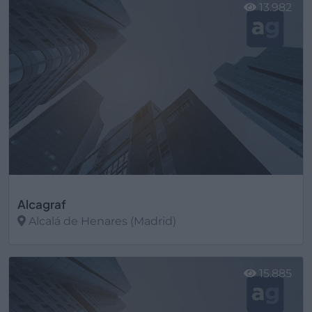
13.982
Alcagraf
Alcalá de Henares (Madrid)
Ver más
15.885