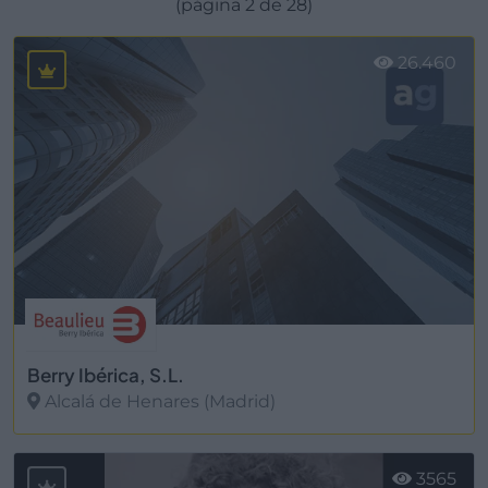
(página 2 de 28)
26.460
Berry Ibérica, S.L.
Alcalá de Henares (Madrid)
Ver más
3565