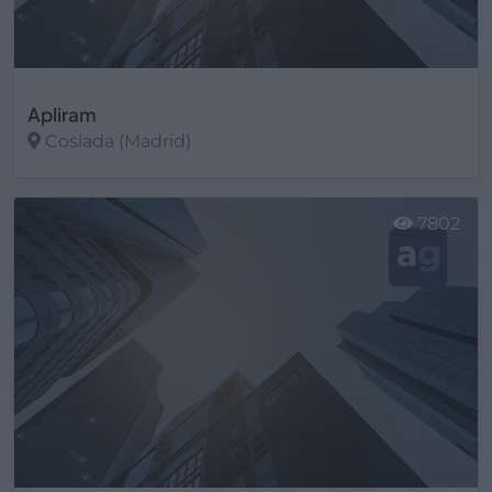
Apliram
Coslada (Madrid)
Ver más
7802