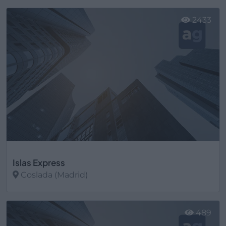
Ver más
2433
Islas Express
Coslada (Madrid)
Ver más
489