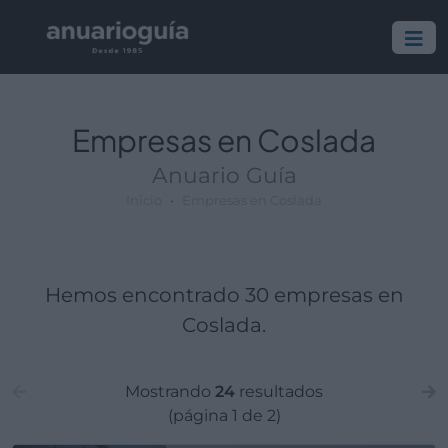
Empresa:
Actividad:
Lugar:
Empresas en Coslada
Anuario Guía
Inicio
Empresas en Coslada
Hemos encontrado 30 empresas en
Coslada.
Mostrando
24
resultados
(página 1 de 2)