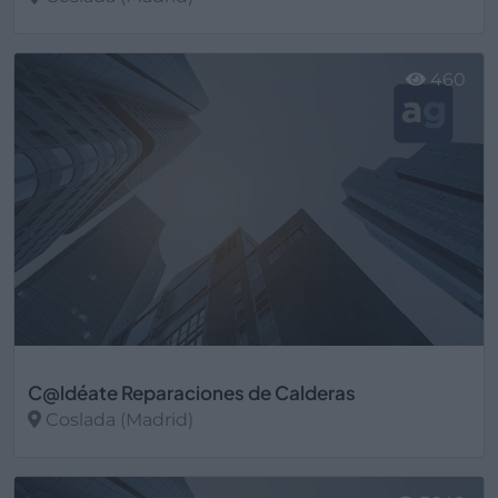
Ver más
460
C@ldéate Reparaciones de Calderas
Coslada (Madrid)
Ver más