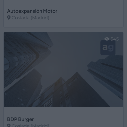
Autoexpansión Motor
Coslada (Madrid)
Ver más
545
BDP Burger
Coslada (Madrid)