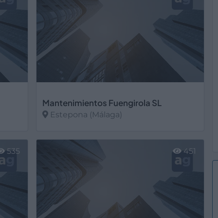
Mantenimientos Fuengirola SL
Estepona (Málaga)
Ver más
535
451