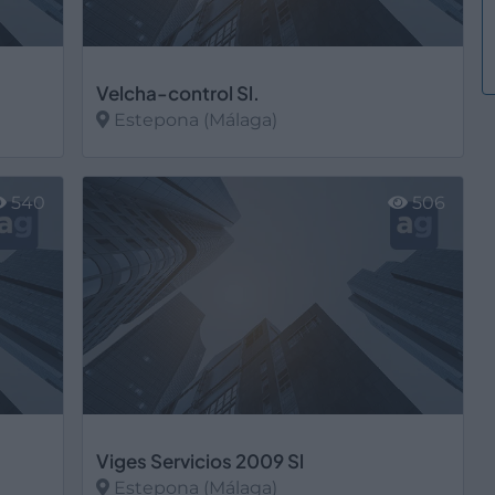
Velcha-control Sl.
Estepona (Málaga)
Ver más
540
506
Viges Servicios 2009 Sl
Estepona (Málaga)