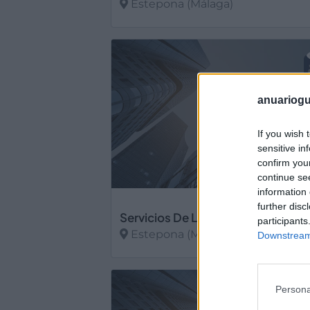
Estepona (Málaga)
Ver más
anuariogu
If you wish 
sensitive in
confirm you
continue se
information 
further disc
participants
Estepona (Málaga)
Downstream 
Ver más
Persona