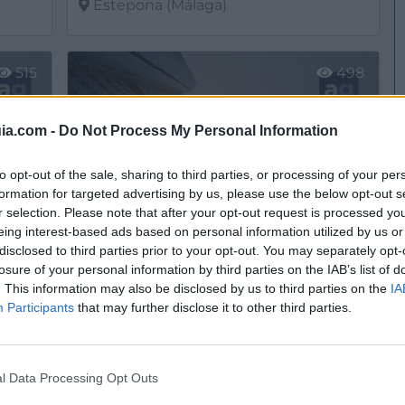
Estepona (Málaga)
Ver más
515
498
ia.com -
Do Not Process My Personal Information
to opt-out of the sale, sharing to third parties, or processing of your per
formation for targeted advertising by us, please use the below opt-out s
r selection. Please note that after your opt-out request is processed y
eing interest-based ads based on personal information utilized by us or
disclosed to third parties prior to your opt-out. You may separately opt-
losure of your personal information by third parties on the IAB’s list of
Servicios De Limpieza Y Mantenimiento De Hoteles Sl
Servicios De Transportes Y Limpieza De Jardines Prieto Sl
. This information may also be disclosed by us to third parties on the
IA
Estepona (Málaga)
Participants
that may further disclose it to other third parties.
Ver más
484
423
l Data Processing Opt Outs