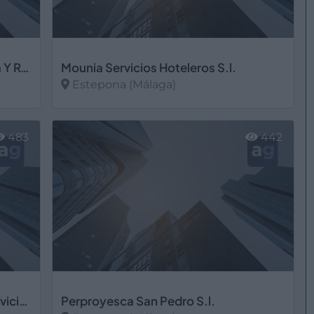
Mil Servicios Globales De Limpieza Y Reformas S.l.
Mounia Servicios Hoteleros S.l.
Estepona (Málaga)
Ver más
483
442
Nmf Tuber Obras Hidraulicas Y Servicios S.l.
Perproyesca San Pedro S.l.