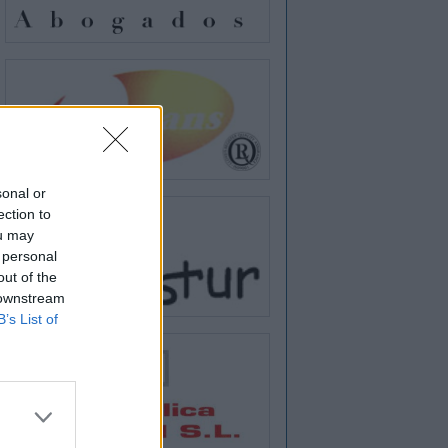
sonal or
ection to
ou may
 personal
out of the
 downstream
B’s List of