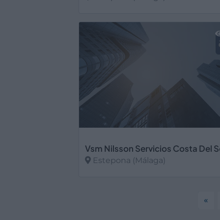
Ver más
Vsm Nilsson Servicios Costa Del So
Estepona (Málaga)
Ver más
«