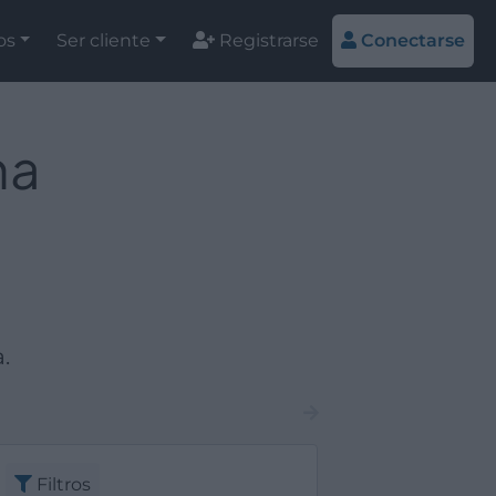
os
Ser cliente
Registrarse
Conectarse
na
.
Filtros