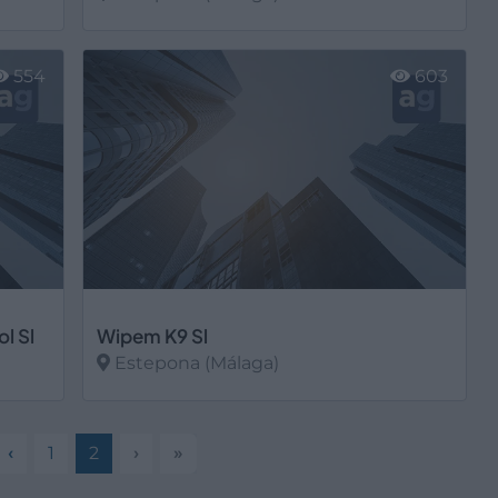
Ver más
554
603
l Sl
Wipem K9 Sl
Estepona (Málaga)
Ver más
‹
1
2
›
»