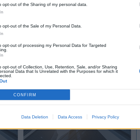
o opt-out of the Sharing of my personal data.
In
o opt-out of the Sale of my Personal Data.
In
to opt-out of processing my Personal Data for Targeted
ing.
In
Teybus Iberia, S.L.U. Servialarma
o opt-out of Collection, Use, Retention, Sale, and/or Sharing
Estepona (Málaga)
ersonal Data that Is Unrelated with the Purposes for which it
lected.
Out
Ver más
520
549
CONFIRM
Data Deletion
Data Access
Privacy Policy