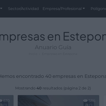
Sector/Actividad
Empresa/Profesional
Polígon
mpresas en Estepo
Anuario Guía
Inicio
Empresas en Estepona
Hemos encontrado 40 empresas en Estepona
Mostrando
40
resultados (página 2 de 2)
610
586