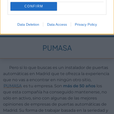
servicio de reparación. No dejes escapar la
oportunidad de adquirir tu puerta de garaje en
CONFIRM
Madrid con estos profesionales.
Data Deletion
Data Access
Privacy Policy
PUMASA
Pero si lo que buscas es un instalador de puertas
automáticas en Madrid que te ofrezca la experiencia
que no vas a encontrar en ningún otro sitio,
PUMASA
es tu empresa. Son
más de 50 años
los
que esta compañía ha conseguido mantenerse, no
sólo en activo, sino con algunas de las mejores
opiniones de empresas de puertas automáticas de
Madrid. Su forma de trabajar basada en la seriedad y