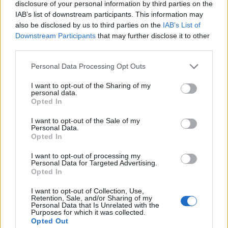
disclosure of your personal information by third parties on the
demostrando en la satisfacción de sus clientes una
IAB’s list of downstream participants. This information may
calidad y seriedad en su trabajo que hace que cada
also be disclosed by us to third parties on the
IAB’s List of
día más personas confíen en ellos.
Downstream Participants
that may further disclose it to other
third parties.
Personal Data Processing Opt Outs
I want to opt-out of the Sharing of my
personal data.
Puertas Márquez
Opted In
I want to opt-out of the Sale of my
Personal Data.
Opted In
En este caso con un área de acción que incluye
tanto las puertas automáticas y de garaje como las
I want to opt-out of processing my
Personal Data for Targeted Advertising.
manuales,
en
Puertas Márquez
nos encontramos
Opted In
ante auténticos expertos de cualquier mecanismo
I want to opt-out of Collection, Use,
que pueda albergar una de estas estructuras. Su
Retention, Sale, and/or Sharing of my
catálogo de puertas de garaje correderas,
Personal Data that Is Unrelated with the
Purposes for which it was collected.
basculantes, abatibles o seccionales también incluye
Opted Out