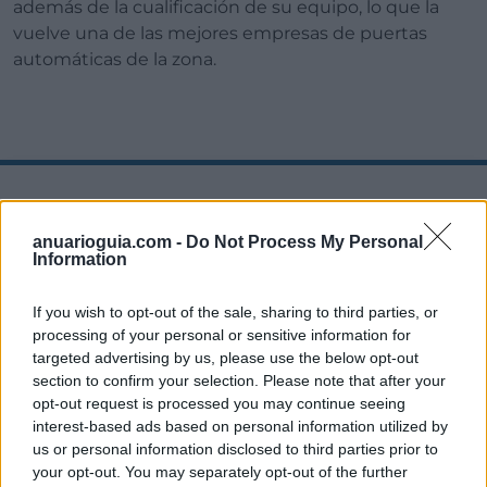
además de la cualificación de su equipo, lo que la
vuelve una de las mejores empresas de puertas
automáticas de la zona.
Alomatic
anuarioguia.com -
Do Not Process My Personal
Information
Si bien muchas empresas de puertas
If you wish to opt-out of the sale, sharing to third parties, or
automáticas madrileñas se limitan al ámbito
processing of your personal or sensitive information for
doméstico o comercial, con
Alomatic
nos
targeted advertising by us, please use the below opt-out
encontramos una compañía que, sin dejar de
section to confirm your selection. Please note that after your
centrarse en estas áreas, también es instaladora de
opt-out request is processed you may continue seeing
puertas automáticas industriales en Madrid
. Así,
interest-based ads based on personal information utilized by
us or personal information disclosed to third parties prior to
este equipo de profesionales de los automatismos
your opt-out. You may separately opt-out of the further
aborda proyectos de muy distinta naturaleza,