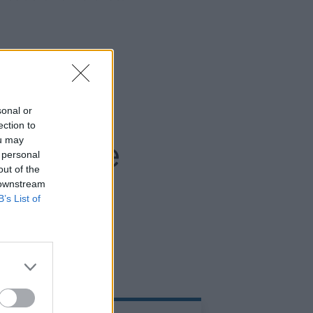
resas y
sonal or
ection to
adas de
ou may
 personal
out of the
 downstream
B’s List of