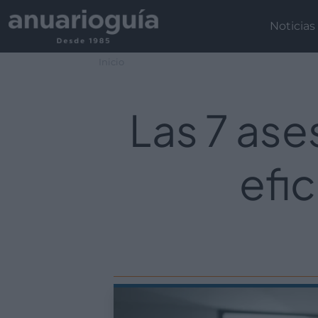
Noticias
Inicio
Las 7 as
efi