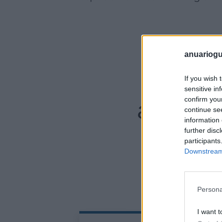
anuariogu
L
as 7
If you wish 
sensitive in
autóno
confirm you
continue se
information 
further disc
participants
Downstream 
Persona
I want t